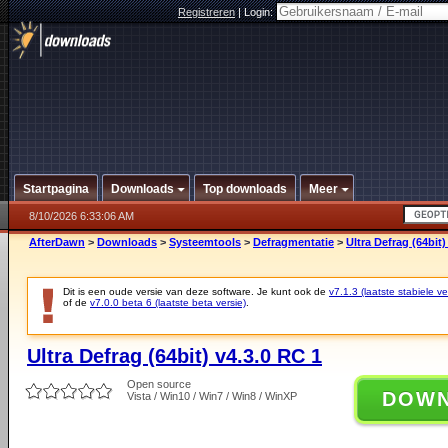
Registreren
|
Login:
Startpagina
Downloads
Top downloads
Meer
8/10/2026 6:33:06 AM
AfterDawn
>
Downloads
>
Systeemtools
>
Defragmentatie
>
Ultra Defrag (64bit)
Dit is een oude versie van deze software. Je kunt ook de
v7.1.3 (laatste stabiele ve
of de
v7.0.0 beta 6 (laatste beta versie)
.
Ultra Defrag (64bit) v4.3.0 RC 1
Open source
DOW
Vista / Win10 / Win7 / Win8 / WinXP