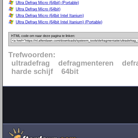
Ultra Defrag Micro (64bit) (Portable)
Ultra Defrag Micro (64bit)
Ultra Defrag Micro (64bit Intel Itanium)
Ultra Defrag Micro (64bit Intel Itanium) (Portable)
HTML code om naar deze pagina te linken:
Trefwoorden:
ultradefrag
defragmenteren
defr
harde schijf
64bit