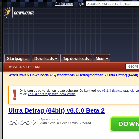
Registreren
|
Login:
Startpagina
Downloads
Top downloads
Meer
8/8/2026 5:14:53 AM
AfterDawn
>
Downloads
>
Systeemtools
>
Defragmentatie
>
Ultra Defrag (64bit)
Dit is een oude versie van deze software. Je kunt ook de
v7.1.3 (laatste stabiele ve
of de
v7.0.0 beta 6 (laatste beta versie)
.
Ultra Defrag (64bit) v6.0.0 Beta 2
Open source
DOW
Vista / Win10 / Win7 / Win8 / WinXP