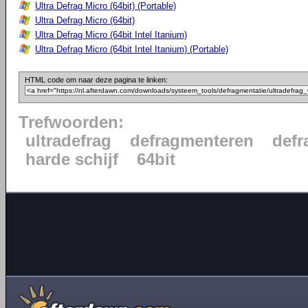
Ultra Defrag Micro (64bit) (Portable)
Ultra Defrag Micro (64bit)
Ultra Defrag Micro (64bit Intel Itanium)
Ultra Defrag Micro (64bit Intel Itanium) (Portable)
HTML code om naar deze pagina te linken:
Trefwoorden:
ultradefrag
defragmenteren
defr
harde schijf
64bit