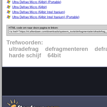
Ultra Defrag Micro (64bit) (Portable)
Ultra Defrag Micro (64bit)
Ultra Defrag Micro (64bit Intel Itanium)
Ultra Defrag Micro (64bit Intel Itanium) (Portable)
HTML code om naar deze pagina te linken:
Trefwoorden:
ultradefrag
defragmenteren
defr
harde schijf
64bit