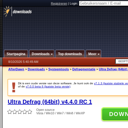
Registreren
|
Login:
Startpagina
Downloads
Top downloads
Meer
8/10/2026 5:40:49 AM
AfterDawn
>
Downloads
>
Systeemtools
>
Defragmentatie
>
Ultra Defrag (64bit)
Dit is een oude versie van deze software. Je kunt ook de
v7.1.3 (laatste stabiele ve
of de
v7.0.0 beta 6 (laatste beta versie)
.
Ultra Defrag (64bit) v4.4.0 RC 1
Open source
DOW
Vista / Win10 / Win7 / Win8 / WinXP