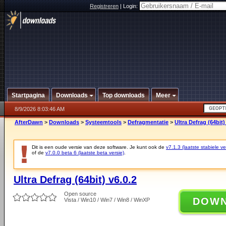
Registreren
|
Login:
Startpagina
Downloads
Top downloads
Meer
8/9/2026 8:03:46 AM
AfterDawn
>
Downloads
>
Systeemtools
>
Defragmentatie
>
Ultra Defrag (64bit)
Dit is een oude versie van deze software. Je kunt ook de
v7.1.3 (laatste stabiele ve
of de
v7.0.0 beta 6 (laatste beta versie)
.
Ultra Defrag (64bit) v6.0.2
Open source
DOW
Vista / Win10 / Win7 / Win8 / WinXP