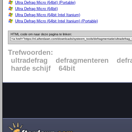
Ultra Defrag Micro (64bit) (Portable)
Ultra Defrag Micro (64bit)
Ultra Defrag Micro (64bit Intel Itanium)
Ultra Defrag Micro (64bit Intel Itanium) (Portable)
HTML code om naar deze pagina te linken:
Trefwoorden:
ultradefrag
defragmenteren
defr
harde schijf
64bit