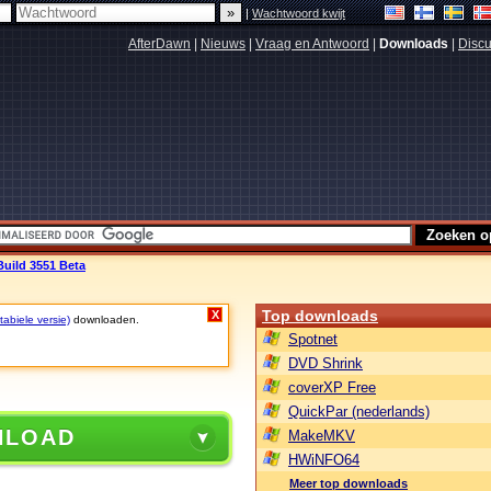
|
Wachtwoord kwijt
AfterDawn
|
Nieuws
|
Vraag en Antwoord
|
Downloads
|
Discu
Build 3551 Beta
Top downloads
X
abiele versie)
downloaden.
Spotnet
DVD Shrink
coverXP Free
QuickPar (nederlands)
NLOAD
MakeMKV
HWiNFO64
Meer top downloads