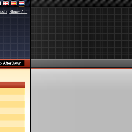
ssie
|
Nieuws2.nl