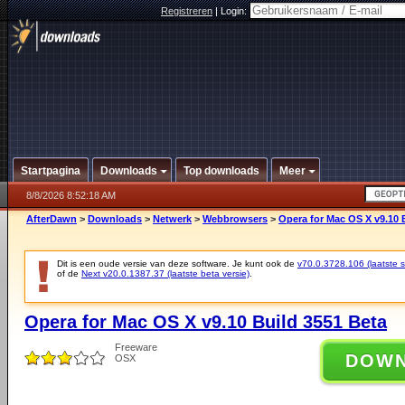
Registreren
|
Login:
Startpagina
Downloads
Top downloads
Meer
8/8/2026 8:52:18 AM
AfterDawn
>
Downloads
>
Netwerk
>
Webbrowsers
>
Opera for Mac OS X v9.10 
Dit is een oude versie van deze software. Je kunt ook de
v70.0.3728.106 (laatste st
of de
Next v20.0.1387.37 (laatste beta versie)
.
Opera for Mac OS X v9.10 Build 3551 Beta
Freeware
DOW
OSX