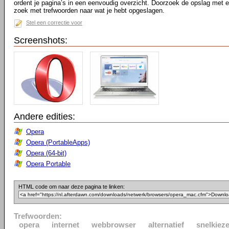
ordent je pagina’s in een eenvoudig overzicht. Doorzoek de opslag met 
zoek met trefwoorden naar wat je hebt opgeslagen.
Stel een correctie voor
Screenshots:
Andere edities:
Opera
Opera (PortableApps)
Opera (64-bit)
Opera Portable
HTML code om naar deze pagina te linken:
Trefwoorden:
opera
internet
webbrowser
alternatief
snelkieze