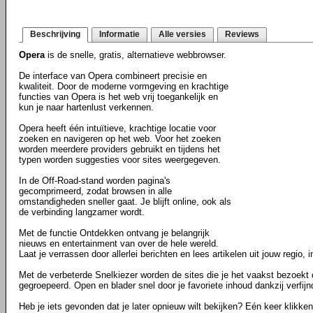
Beschrijving
Informatie
Alle versies
Reviews
Opera
is de snelle, gratis, alternatieve webbrowser.
De interface van Opera combineert precisie en
kwaliteit. Door de moderne vormgeving en krachtige
functies van Opera is het web vrij toegankelijk en
kun je naar hartenlust verkennen.
Opera heeft één intuïtieve, krachtige locatie voor
zoeken en navigeren op het web. Voor het zoeken
worden meerdere providers gebruikt en tijdens het
typen worden suggesties voor sites weergegeven.
In de Off-Road-stand worden pagina's
gecomprimeerd, zodat browsen in alle
omstandigheden sneller gaat. Je blijft online, ook als
de verbinding langzamer wordt.
Met de functie Ontdekken ontvang je belangrijk
nieuws en entertainment van over de hele wereld.
Laat je verrassen door allerlei berichten en lees artikelen uit jouw regio, i
Met de verbeterde Snelkiezer worden de sites die je het vaakst bezoekt
gegroepeerd. Open en blader snel door je favoriete inhoud dankzij verfij
Heb je iets gevonden dat je later opnieuw wilt bekijken? Eén keer klikke