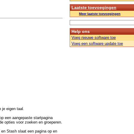
Laatste toevoegingen
Meer laatste toevoegingen
Help ons
Voeg nieuwe software toe
Voeg een software update toe
n je eigen taal.
 op een aangepaste startpagina
nde opties voor zoeken en groeperen.
n en Stash slaat een pagina op en