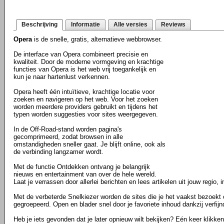
Beschrijving
Informatie
Alle versies
Reviews
Opera
is de snelle, gratis, alternatieve webbrowser.
De interface van Opera combineert precisie en
kwaliteit. Door de moderne vormgeving en krachtige
functies van Opera is het web vrij toegankelijk en
kun je naar hartenlust verkennen.
Opera heeft één intuïtieve, krachtige locatie voor
zoeken en navigeren op het web. Voor het zoeken
worden meerdere providers gebruikt en tijdens het
typen worden suggesties voor sites weergegeven.
In de Off-Road-stand worden pagina's
gecomprimeerd, zodat browsen in alle
omstandigheden sneller gaat. Je blijft online, ook als
de verbinding langzamer wordt.
Met de functie Ontdekken ontvang je belangrijk
nieuws en entertainment van over de hele wereld.
Laat je verrassen door allerlei berichten en lees artikelen uit jouw regio, i
Met de verbeterde Snelkiezer worden de sites die je het vaakst bezoekt
gegroepeerd. Open en blader snel door je favoriete inhoud dankzij verfij
Heb je iets gevonden dat je later opnieuw wilt bekijken? Eén keer klikke