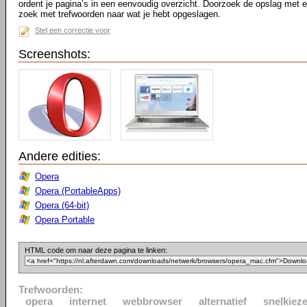
ordent je pagina’s in een eenvoudig overzicht. Doorzoek de opslag met 
zoek met trefwoorden naar wat je hebt opgeslagen.
Stel een correctie voor
Screenshots:
Andere edities:
Opera
Opera (PortableApps)
Opera (64-bit)
Opera Portable
HTML code om naar deze pagina te linken:
Trefwoorden:
opera
internet
webbrowser
alternatief
snelkieze