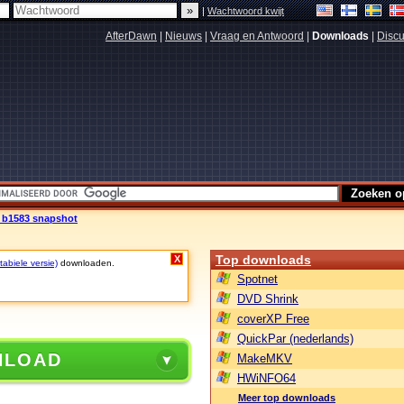
|
Wachtwoord kwijt
AfterDawn
|
Nieuws
|
Vraag en Antwoord
|
Downloads
|
Discu
0 b1583 snapshot
Top downloads
X
abiele versie)
downloaden.
Spotnet
DVD Shrink
coverXP Free
QuickPar (nederlands)
NLOAD
MakeMKV
HWiNFO64
Meer top downloads