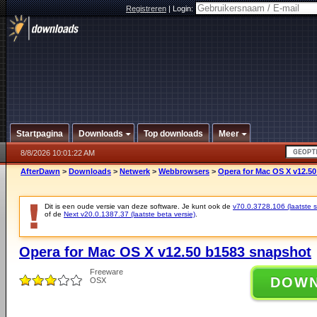
Registreren
|
Login:
Startpagina
Downloads
Top downloads
Meer
8/8/2026 10:01:22 AM
AfterDawn
>
Downloads
>
Netwerk
>
Webbrowsers
>
Opera for Mac OS X v12.5
Dit is een oude versie van deze software. Je kunt ook de
v70.0.3728.106 (laatste st
of de
Next v20.0.1387.37 (laatste beta versie)
.
Opera for Mac OS X v12.50 b1583 snapshot
Freeware
DOW
OSX