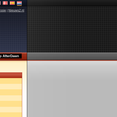
ssie
|
Nieuws2.nl