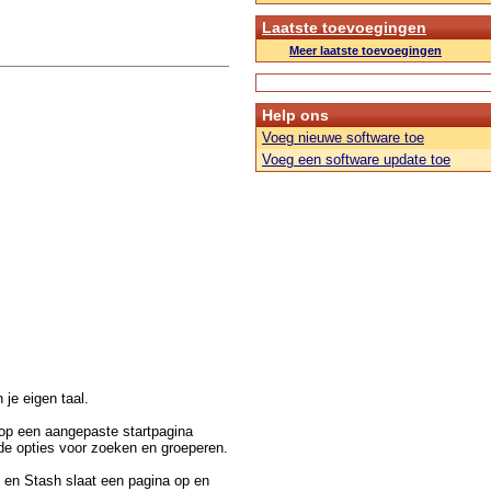
Laatste toevoegingen
Meer laatste toevoegingen
Help ons
Voeg nieuwe software toe
Voeg een software update toe
n je eigen taal.
 op een aangepaste startpagina
nde opties voor zoeken en groeperen.
n en Stash slaat een pagina op en