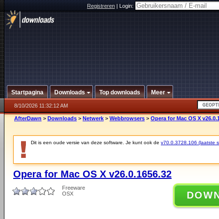
Registreren
|
Login:
Startpagina
Downloads
Top downloads
Meer
8/10/2026 11:32:12 AM
AfterDawn
>
Downloads
>
Netwerk
>
Webbrowsers
>
Opera for Mac OS X v26.0.
Dit is een oude versie van deze software. Je kunt ook de
v70.0.3728.106 (laatste st
Opera for Mac OS X v26.0.1656.32
Freeware
DOW
OSX