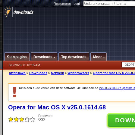
Registreren
|
Login:
Startpagina
Downloads
Top downloads
Meer
8/6/2026 11:10:15 AM
AfterDawn
>
Downloads
>
Netwerk
>
Webbrowsers
>
Opera for Mac OS X v25.0.
Dit is een oude versie van deze software. Je kunt ook de
v70.0.3728.106 (laatste st
Opera for Mac OS X v25.0.1614.68
Freeware
DOW
OSX