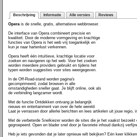
Beschrijving
Informatie
Alle versies
Reviews
Opera
is de snelle, gratis, alternatieve webbrowser.
De interface van Opera combineert precisie en
kwaliteit. Door de moderne vormgeving en krachtige
functies van Opera is het web vrij toegankelijk en
kun je naar hartenlust verkennen.
Opera heeft één intuïtieve, krachtige locatie voor
zoeken en navigeren op het web. Voor het zoeken
worden meerdere providers gebruikt en tijdens het
typen worden suggesties voor sites weergegeven.
In de Off-Road-stand worden pagina's
gecomprimeerd, zodat browsen in alle
omstandigheden sneller gaat. Je blijft online, ook als
de verbinding langzamer wordt.
Met de functie Ontdekken ontvang je belangrijk
nieuws en entertainment van over de hele wereld.
Laat je verrassen door allerlei berichten en lees artikelen uit jouw regio, i
Met de verbeterde Snelkiezer worden de sites die je het vaakst bezoekt
gegroepeerd. Open en blader snel door je favoriete inhoud dankzij verfij
Heb je iets gevonden dat je later opnieuw wilt bekijken? Eén keer klikke