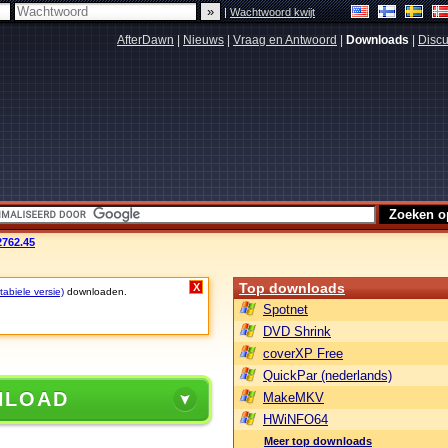
|
Wachtwoord kwijt
AfterDawn
|
Nieuws
|
Vraag en Antwoord
|
Downloads
|
Discu
2762.45
Top downloads
X
abiele versie)
downloaden.
Spotnet
DVD Shrink
coverXP Free
QuickPar (nederlands)
NLOAD
MakeMKV
HWiNFO64
Meer top downloads