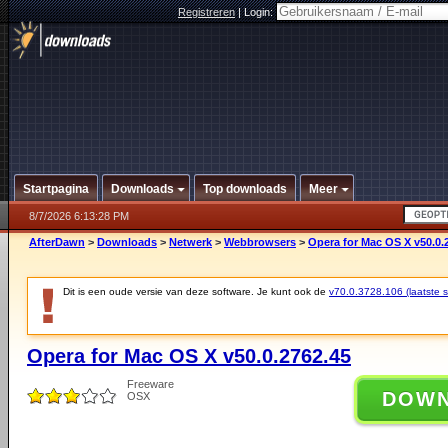
Registreren
|
Login:
Startpagina
Downloads
Top downloads
Meer
8/7/2026 6:13:28 PM
AfterDawn
>
Downloads
>
Netwerk
>
Webbrowsers
>
Opera for Mac OS X v50.0.
Dit is een oude versie van deze software. Je kunt ook de
v70.0.3728.106 (laatste st
Opera for Mac OS X v50.0.2762.45
Freeware
DOW
OSX