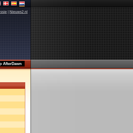
ssie
|
Nieuws2.nl