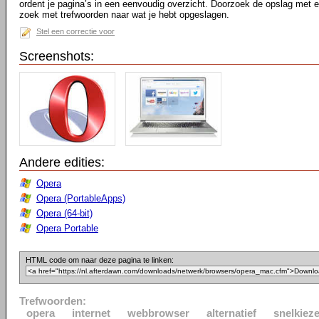
ordent je pagina’s in een eenvoudig overzicht. Doorzoek de opslag met 
zoek met trefwoorden naar wat je hebt opgeslagen.
Stel een correctie voor
Screenshots:
Andere edities:
Opera
Opera (PortableApps)
Opera (64-bit)
Opera Portable
HTML code om naar deze pagina te linken:
Trefwoorden:
opera
internet
webbrowser
alternatief
snelkieze