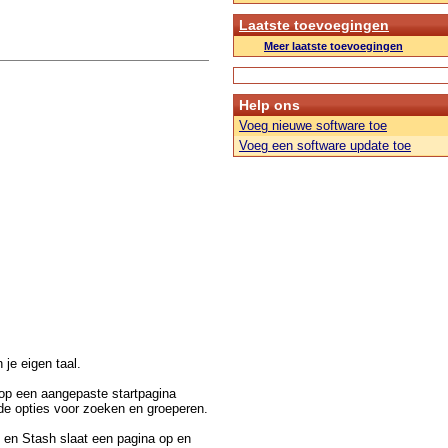
Laatste toevoegingen
Meer laatste toevoegingen
Help ons
Voeg nieuwe software toe
Voeg een software update toe
n je eigen taal.
 op een aangepaste startpagina
nde opties voor zoeken en groeperen.
n en Stash slaat een pagina op en