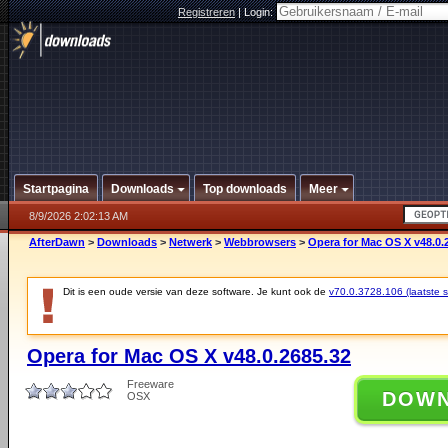
Registreren
|
Login:
Startpagina
Downloads
Top downloads
Meer
8/9/2026 2:02:13 AM
AfterDawn
>
Downloads
>
Netwerk
>
Webbrowsers
>
Opera for Mac OS X v48.0.
Dit is een oude versie van deze software. Je kunt ook de
v70.0.3728.106 (laatste st
Opera for Mac OS X v48.0.2685.32
Freeware
DOW
OSX