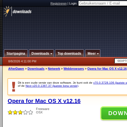
Registreren
|
Login:
Startpagina
Downloads
Top downloads
Meer
8/8/2026 4:11:00 PM
AfterDawn
>
Downloads
>
Netwerk
>
Webbrowsers
>
Opera for Mac OS X v12.16
Dit is een oude versie van deze software. Je kunt ook de
v70.0.3728.106 (laatste st
of de
Next v20.0.1387.37 (laatste beta versie)
.
Opera for Mac OS X v12.16
Freeware
DOW
OSX