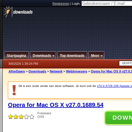
Registreren
|
Login:
Startpagina
Downloads
Top downloads
Meer
8/8/2026 1:39:24 PM
AfterDawn
>
Downloads
>
Netwerk
>
Webbrowsers
>
Opera for Mac OS X v27.0.
Dit is een oude versie van deze software. Je kunt ook de
v70.0.3728.106 (laatste st
Opera for Mac OS X v27.0.1689.54
Freeware
DOW
OSX