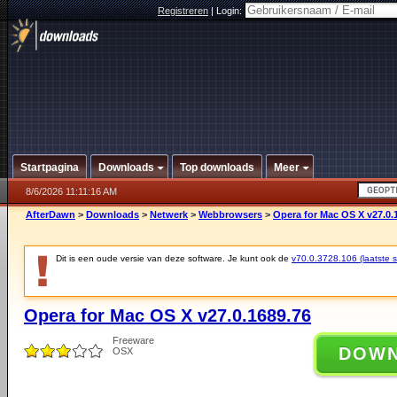
Registreren
|
Login:
Startpagina
Downloads
Top downloads
Meer
8/6/2026 11:11:16 AM
AfterDawn
>
Downloads
>
Netwerk
>
Webbrowsers
>
Opera for Mac OS X v27.0.
Dit is een oude versie van deze software. Je kunt ook de
v70.0.3728.106 (laatste st
Opera for Mac OS X v27.0.1689.76
Freeware
DOW
OSX