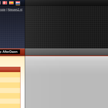
ssie
|
Nieuws2.nl