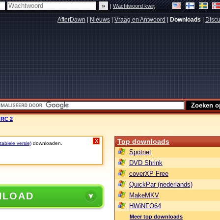
|
Wachtwoord kwijt
AfterDawn
|
Nieuws
|
Vraag en Antwoord
|
Downloads
|
Discu
 RC 2
Top downloads
X
abiele versie)
downloaden.
Spotnet
DVD Shrink
coverXP Free
QuickPar (nederlands)
NLOAD
MakeMKV
HWiNFO64
Meer top downloads