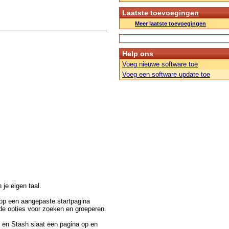
Laatste toevoegingen
Meer laatste toevoegingen
Help ons
Voeg nieuwe software toe
Voeg een software update toe
n je eigen taal.
 op een aangepaste startpagina
nde opties voor zoeken en groeperen.
n en Stash slaat een pagina op en