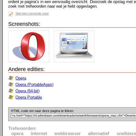
ordent je pagina’s in een eenvoudig overzicht. Doorzoek de opslag met 
zoek met trefwoorden naar wat je hebt opgeslagen.
Stel een correctie voor
Screenshots:
Andere edities:
Opera
Opera (PortableApps)
Opera (64-bit)
Opera Portable
HTML code om naar deze pagina te linken:
Trefwoorden:
opera
internet
webbrowser
alternatief
snelkieze