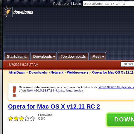
Registreren
|
Login:
Startpagina
Downloads
Top downloads
Meer
8/7/2026 9:25:27 AM
AfterDawn
>
Downloads
>
Netwerk
>
Webbrowsers
>
Opera for Mac OS X v12.11
Dit is een oude versie van deze software. Je kunt ook de
v70.0.3728.106 (laatste st
of de
Next v20.0.1387.37 (laatste beta versie)
.
Opera for Mac OS X v12.11 RC 2
Freeware
DOW
OSX