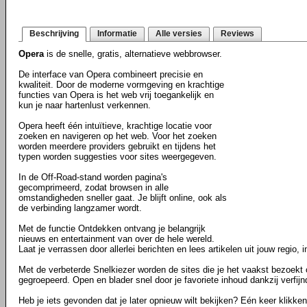
Beschrijving
Informatie
Alle versies
Reviews
Opera
is de snelle, gratis, alternatieve webbrowser.
De interface van Opera combineert precisie en
kwaliteit. Door de moderne vormgeving en krachtige
functies van Opera is het web vrij toegankelijk en
kun je naar hartenlust verkennen.
Opera heeft één intuïtieve, krachtige locatie voor
zoeken en navigeren op het web. Voor het zoeken
worden meerdere providers gebruikt en tijdens het
typen worden suggesties voor sites weergegeven.
In de Off-Road-stand worden pagina's
gecomprimeerd, zodat browsen in alle
omstandigheden sneller gaat. Je blijft online, ook als
de verbinding langzamer wordt.
Met de functie Ontdekken ontvang je belangrijk
nieuws en entertainment van over de hele wereld.
Laat je verrassen door allerlei berichten en lees artikelen uit jouw regio, i
Met de verbeterde Snelkiezer worden de sites die je het vaakst bezoekt
gegroepeerd. Open en blader snel door je favoriete inhoud dankzij verfij
Heb je iets gevonden dat je later opnieuw wilt bekijken? Eén keer klikke