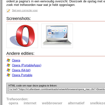
ordent je pagina’s in een eenvoudig overzicht. Doorzoek de opslag met 
zoek met trefwoorden naar wat je hebt opgeslagen.
Stel een correctie voor
Screenshots:
Andere edities:
Opera
Opera (PortableApps)
Opera (64-bit)
Opera Portable
HTML code om naar deze pagina te linken:
Trefwoorden:
opera
internet
webbrowser
alternatief
snelkieze