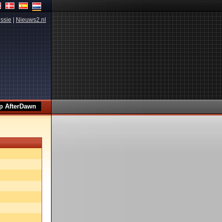
ssie
|
Nieuws2.nl