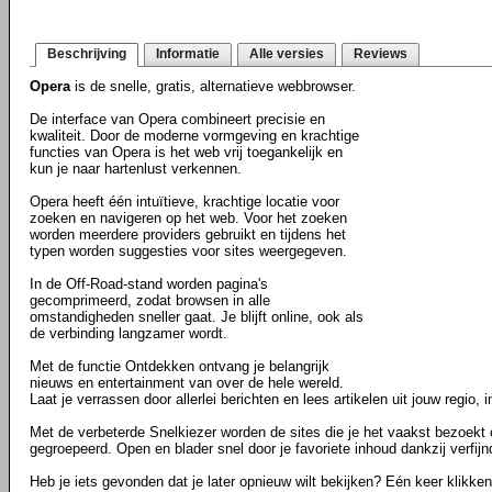
Beschrijving
Informatie
Alle versies
Reviews
Opera
is de snelle, gratis, alternatieve webbrowser.
De interface van Opera combineert precisie en
kwaliteit. Door de moderne vormgeving en krachtige
functies van Opera is het web vrij toegankelijk en
kun je naar hartenlust verkennen.
Opera heeft één intuïtieve, krachtige locatie voor
zoeken en navigeren op het web. Voor het zoeken
worden meerdere providers gebruikt en tijdens het
typen worden suggesties voor sites weergegeven.
In de Off-Road-stand worden pagina's
gecomprimeerd, zodat browsen in alle
omstandigheden sneller gaat. Je blijft online, ook als
de verbinding langzamer wordt.
Met de functie Ontdekken ontvang je belangrijk
nieuws en entertainment van over de hele wereld.
Laat je verrassen door allerlei berichten en lees artikelen uit jouw regio, i
Met de verbeterde Snelkiezer worden de sites die je het vaakst bezoekt
gegroepeerd. Open en blader snel door je favoriete inhoud dankzij verfij
Heb je iets gevonden dat je later opnieuw wilt bekijken? Eén keer klikke