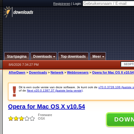
Registreren
|
Login:
Startpagina
Downloads
Top downloads
Meer
8/6/2026 7:34:27 PM
AfterDawn
>
Downloads
>
Netwerk
>
Webbrowsers
>
Opera for Mac OS X v10.54
Dit is een oude versie van deze software. Je kunt ook de
v70.0.3728.106 (laatste st
of de
Next v20.0.1387.37 (laatste beta versie)
.
Opera for Mac OS X v10.54
Freeware
DOW
OSX