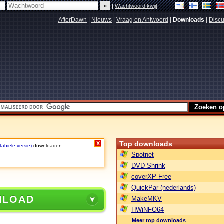
|
Wachtwoord kwijt
AfterDawn
|
Nieuws
|
Vraag en Antwoord
|
Downloads
|
Discu
Top downloads
X
abiele versie)
downloaden.
Spotnet
DVD Shrink
coverXP Free
QuickPar (nederlands)
NLOAD
MakeMKV
HWiNFO64
Meer top downloads