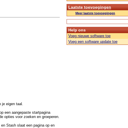
Laatste toevoegingen
Meer laatste toevoegingen
Help ons
Voeg nieuwe software toe
Voeg een software update toe
n je eigen taal.
 op een aangepaste startpagina
nde opties voor zoeken en groeperen.
n en Stash slaat een pagina op en