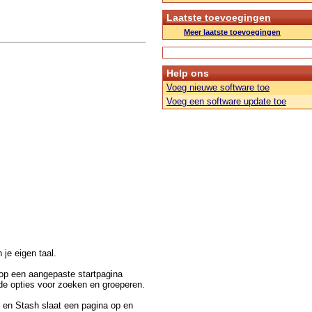
Laatste toevoegingen
Meer laatste toevoegingen
Help ons
Voeg nieuwe software toe
Voeg een software update toe
n je eigen taal.
 op een aangepaste startpagina
nde opties voor zoeken en groeperen.
n en Stash slaat een pagina op en