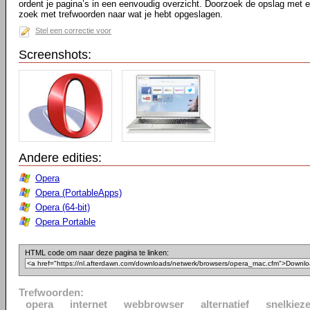
ordent je pagina’s in een eenvoudig overzicht. Doorzoek de opslag met 
zoek met trefwoorden naar wat je hebt opgeslagen.
Stel een correctie voor
Screenshots:
Andere edities:
Opera
Opera (PortableApps)
Opera (64-bit)
Opera Portable
HTML code om naar deze pagina te linken:
Trefwoorden:
opera
internet
webbrowser
alternatief
snelkieze