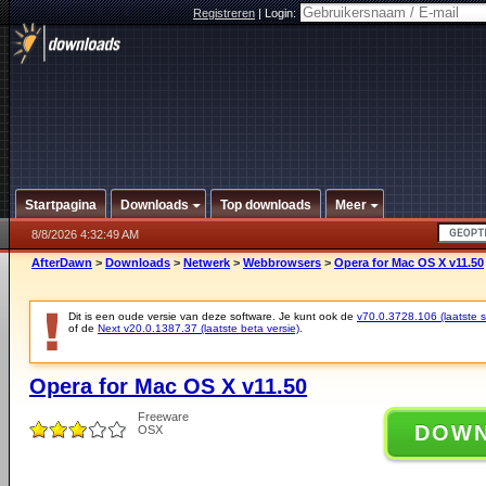
Registreren
|
Login:
Startpagina
Downloads
Top downloads
Meer
8/8/2026 4:32:49 AM
AfterDawn
>
Downloads
>
Netwerk
>
Webbrowsers
>
Opera for Mac OS X v11.50
Dit is een oude versie van deze software. Je kunt ook de
v70.0.3728.106 (laatste st
of de
Next v20.0.1387.37 (laatste beta versie)
.
Opera for Mac OS X v11.50
Freeware
DOW
OSX