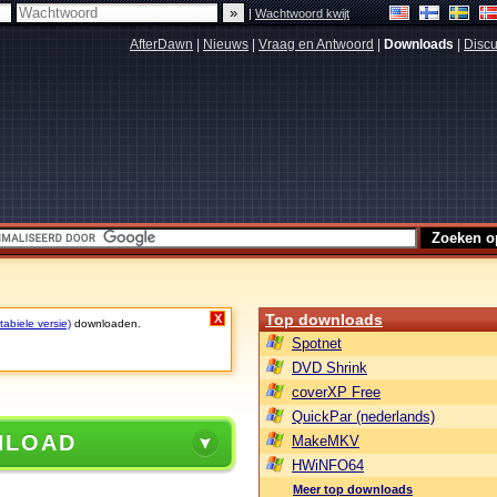
|
Wachtwoord kwijt
AfterDawn
|
Nieuws
|
Vraag en Antwoord
|
Downloads
|
Discu
Top downloads
X
abiele versie)
downloaden.
Spotnet
DVD Shrink
coverXP Free
QuickPar (nederlands)
NLOAD
MakeMKV
HWiNFO64
Meer top downloads