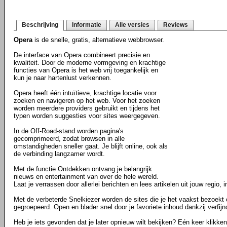
Beschrijving
Informatie
Alle versies
Reviews
Opera
is de snelle, gratis, alternatieve webbrowser.
De interface van Opera combineert precisie en
kwaliteit. Door de moderne vormgeving en krachtige
functies van Opera is het web vrij toegankelijk en
kun je naar hartenlust verkennen.
Opera heeft één intuïtieve, krachtige locatie voor
zoeken en navigeren op het web. Voor het zoeken
worden meerdere providers gebruikt en tijdens het
typen worden suggesties voor sites weergegeven.
In de Off-Road-stand worden pagina's
gecomprimeerd, zodat browsen in alle
omstandigheden sneller gaat. Je blijft online, ook als
de verbinding langzamer wordt.
Met de functie Ontdekken ontvang je belangrijk
nieuws en entertainment van over de hele wereld.
Laat je verrassen door allerlei berichten en lees artikelen uit jouw regio, i
Met de verbeterde Snelkiezer worden de sites die je het vaakst bezoekt
gegroepeerd. Open en blader snel door je favoriete inhoud dankzij verfij
Heb je iets gevonden dat je later opnieuw wilt bekijken? Eén keer klikke