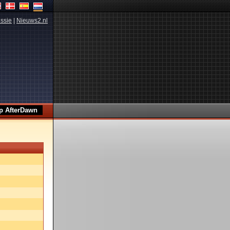
ssie
|
Nieuws2.nl