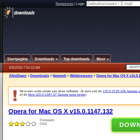
Registreren
|
Login:
Startpagina
Downloads
Top downloads
Meer
8/8/2026 7:54:22 AM
AfterDawn
>
Downloads
>
Netwerk
>
Webbrowsers
>
Opera for Mac OS X v15.0.
Dit is een oude versie van deze software. Je kunt ook de
v70.0.3728.106 (laatste st
of de
Next v20.0.1387.37 (laatste beta versie)
.
Opera for Mac OS X v15.0.1147.132
Freeware
DOW
OSX