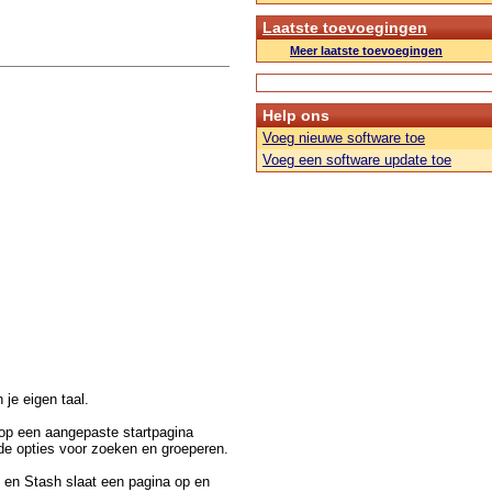
Laatste toevoegingen
Meer laatste toevoegingen
Help ons
Voeg nieuwe software toe
Voeg een software update toe
n je eigen taal.
 op een aangepaste startpagina
nde opties voor zoeken en groeperen.
n en Stash slaat een pagina op en