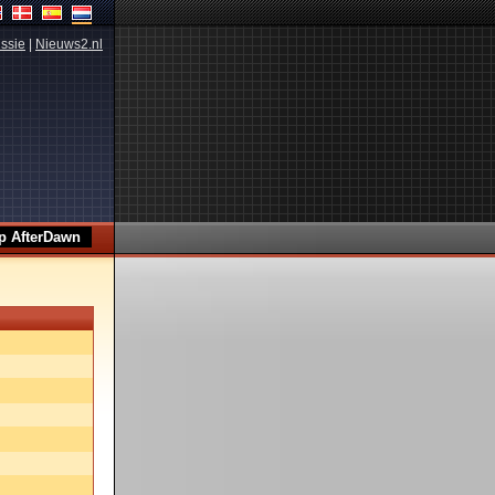
ssie
|
Nieuws2.nl