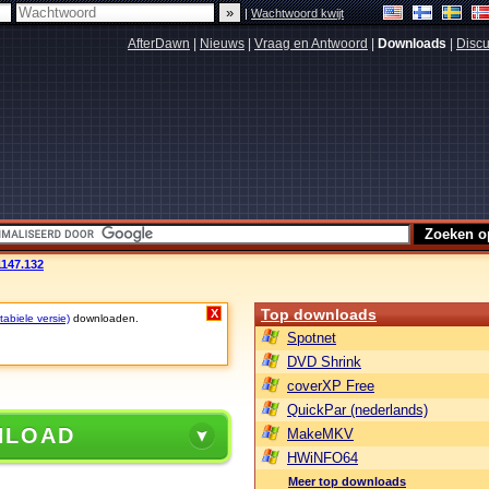
|
Wachtwoord kwijt
AfterDawn
|
Nieuws
|
Vraag en Antwoord
|
Downloads
|
Discu
1147.132
Top downloads
X
abiele versie)
downloaden.
Spotnet
DVD Shrink
coverXP Free
QuickPar (nederlands)
NLOAD
MakeMKV
HWiNFO64
Meer top downloads