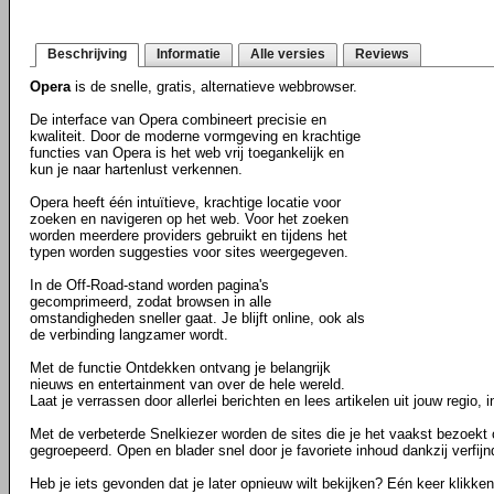
Beschrijving
Informatie
Alle versies
Reviews
Opera
is de snelle, gratis, alternatieve webbrowser.
De interface van Opera combineert precisie en
kwaliteit. Door de moderne vormgeving en krachtige
functies van Opera is het web vrij toegankelijk en
kun je naar hartenlust verkennen.
Opera heeft één intuïtieve, krachtige locatie voor
zoeken en navigeren op het web. Voor het zoeken
worden meerdere providers gebruikt en tijdens het
typen worden suggesties voor sites weergegeven.
In de Off-Road-stand worden pagina's
gecomprimeerd, zodat browsen in alle
omstandigheden sneller gaat. Je blijft online, ook als
de verbinding langzamer wordt.
Met de functie Ontdekken ontvang je belangrijk
nieuws en entertainment van over de hele wereld.
Laat je verrassen door allerlei berichten en lees artikelen uit jouw regio, i
Met de verbeterde Snelkiezer worden de sites die je het vaakst bezoekt
gegroepeerd. Open en blader snel door je favoriete inhoud dankzij verfij
Heb je iets gevonden dat je later opnieuw wilt bekijken? Eén keer klikke