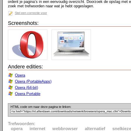
ordent je pagina’s in een eenvoudig overzicht. Doorzoek de opslag met 
zoek met trefwoorden naar wat je hebt opgeslagen.
Stel een correctie voor
Screenshots:
Andere edities:
Opera
Opera (PortableApps)
Opera (64-bit)
Opera Portable
HTML code om naar deze pagina te linken:
Trefwoorden:
opera
internet
webbrowser
alternatief
snelkieze