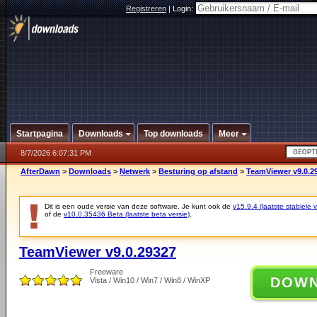
Registreren
|
Login:
Startpagina
Downloads
Top downloads
Meer
8/7/2026 6:07:31 PM
AfterDawn
>
Downloads
>
Netwerk
>
Besturing op afstand
>
TeamViewer v9.0.2
Dit is een oude versie van deze software. Je kunt ook de
v15.9.4 (laatste stabiele v
of de
v10.0.35436 Beta (laatste beta versie)
.
TeamViewer v9.0.29327
Freeware
DOW
Vista / Win10 / Win7 / Win8 / WinXP