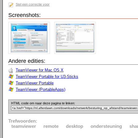
Stel een correctie voor
Screenshots:
Andere edities:
TeamViewer for Mac OS X
TeamViewer Portable for U3-Sticks
TeamViewer Portable
TeamViewer (PortableApps)
HTML code om naar deze pagina te linken:
Trefwoorden:
teamviewer
remote
desktop
ondersteuning
sha