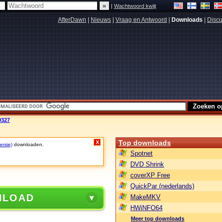
|
Wachtwoord kwijt
AfterDawn
|
Nieuws
|
Vraag en Antwoord
|
Downloads
|
Discu
9327
Top downloads
X
ersie)
downloaden.
Spotnet
DVD Shrink
coverXP Free
QuickPar (nederlands)
NLOAD
MakeMKV
HWiNFO64
Meer top downloads