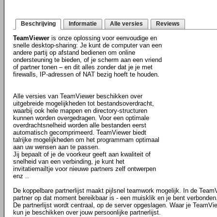
Beschrijving
Informatie
Alle versies
Reviews
TeamViewer
is onze oplossing voor eenvoudige en
snelle desktop-sharing: Je kunt de computer van een
andere partij op afstand bedienen om online
ondersteuning te bieden, of je scherm aan een vriend
of partner tonen – en dit alles zonder dat je je met
firewalls, IP-adressen of NAT bezig hoeft te houden.
Alle versies van TeamViewer beschikken over
uitgebreide mogelijkheden tot bestandsoverdracht,
waarbij ook hele mappen en directory-structuren
kunnen worden overgedragen. Voor een optimale
overdrachtsnelheid worden alle bestanden eerst
automatisch gecomprimeerd. TeamViewer biedt
talrijke mogelijkheden om het programmam optimaal
aan uw wensen aan te passen.
Jij bepaalt of je de voorkeur geeft aan kwaliteit of
snelheid van een verbinding, je kunt het
invitatiemailtje voor nieuwe partners zelf ontwerpen
enz ..
De koppelbare partnerlijst maakt pijlsnel teamwork mogelijk. In de TeamVie
partner op dat moment bereikbaar is - een muisklik en je bent verbonden
De partnerlijst wordt centraal, op de server opgeslagen. Waar je TeamVie
kun je beschikken over jouw persoonlijke partnerlijst.