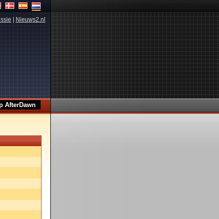
ssie
|
Nieuws2.nl