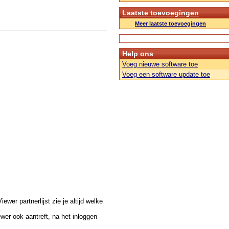
Laatste toevoegingen
Meer laatste toevoegingen
Help ons
Voeg nieuwe software toe
Voeg een software update toe
wer partnerlijst zie je altijd welke
.
wer ook aantreft, na het inloggen