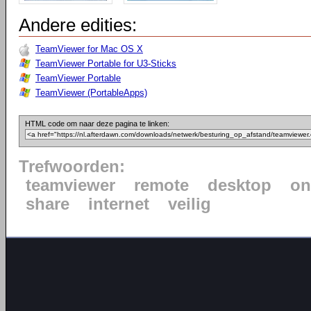
Andere edities:
TeamViewer for Mac OS X
TeamViewer Portable for U3-Sticks
TeamViewer Portable
TeamViewer (PortableApps)
HTML code om naar deze pagina te linken:
Trefwoorden:
teamviewer
remote
desktop
on
share
internet
veilig