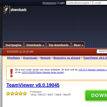
Registreren
|
Login:
Startpagina
Downloads
Top downloads
Meer
8/10/2026 11:24:25 AM
AfterDawn
>
Downloads
>
Netwerk
>
Besturing op afstand
>
TeamViewer v8.0.1
Dit is een oude versie van deze software. Je kunt ook de
v15.9.4 (laatste stabiele v
of de
v10.0.35436 Beta (laatste beta versie)
.
TeamViewer v8.0.19045
Freeware
DOW
Vista / Win10 / Win7 / Win8 / WinXP