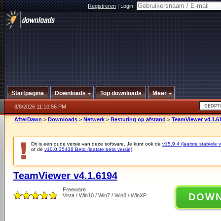
Registreren
|
Login:
Startpagina
Downloads
Top downloads
Meer
8/8/2026 11:10:56 PM
AfterDawn
>
Downloads
>
Netwerk
>
Besturing op afstand
>
TeamViewer v4.1.6
Dit is een oude versie van deze software. Je kunt ook de
v15.9.4 (laatste stabiele v
of de
v10.0.35436 Beta (laatste beta versie)
.
TeamViewer v4.1.6194
Freeware
DOW
Vista / Win10 / Win7 / Win8 / WinXP