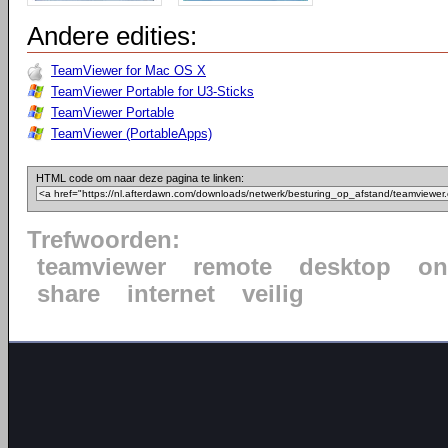
Andere edities:
TeamViewer for Mac OS X
TeamViewer Portable for U3-Sticks
TeamViewer Portable
TeamViewer (PortableApps)
HTML code om naar deze pagina te linken:
Trefwoorden:
teamviewer
remote
desktop
on
share
internet
veilig