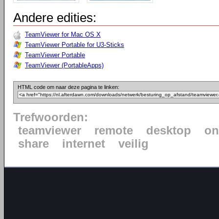
Andere edities:
TeamViewer for Mac OS X
TeamViewer Portable for U3-Sticks
TeamViewer Portable
TeamViewer (PortableApps)
HTML code om naar deze pagina te linken:
Trefwoorden:
teamviewer
remote
desktop
on
share
internet
veilig