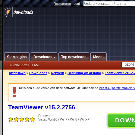
Registreren
|
Login:
Startpagina
Downloads
Top downloads
Meer
8/6/2026 5:29:31 AM
AfterDawn
>
Downloads
>
Netwerk
>
Besturing op afstand
>
TeamViewer v15.2.
Dit is een oude versie van deze software. Je kunt ook de
v15.9.4 (laatste stabiele v
TeamViewer v15.2.2756
Freeware
DOW
Vista / Win10 / Win7 / Win8 / WinXP