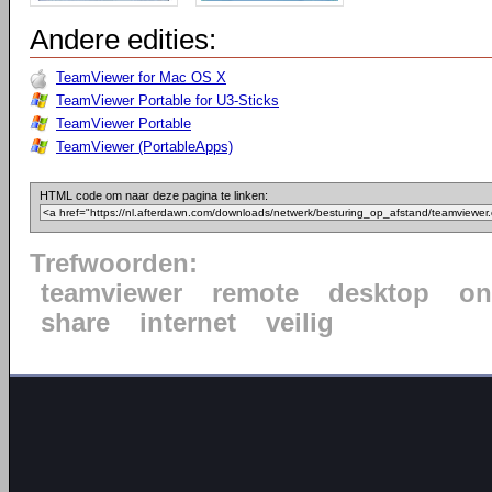
Andere edities:
TeamViewer for Mac OS X
TeamViewer Portable for U3-Sticks
TeamViewer Portable
TeamViewer (PortableApps)
HTML code om naar deze pagina te linken:
Trefwoorden:
teamviewer
remote
desktop
on
share
internet
veilig