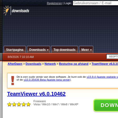
Registreren
|
Login:
Startpagina
Downloads
Top downloads
Meer
8/9/2026 7:10:10 AM
AfterDawn
>
Downloads
>
Netwerk
>
Besturing op afstand
>
TeamViewer v6.0.1
Dit is een oude versie van deze software. Je kunt ook de
v15.9.4 (laatste stabiele v
of de
v10.0.35436 Beta (laatste beta versie)
.
TeamViewer v6.0.10462
Freeware
DOW
Vista / Win10 / Win7 / Win8 / WinXP