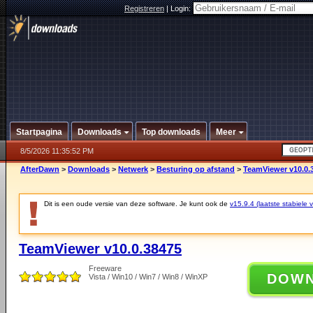
Registreren
|
Login:
Startpagina
Downloads
Top downloads
Meer
8/5/2026 11:35:52 PM
AfterDawn
>
Downloads
>
Netwerk
>
Besturing op afstand
>
TeamViewer v10.0.
Dit is een oude versie van deze software. Je kunt ook de
v15.9.4 (laatste stabiele v
TeamViewer v10.0.38475
Freeware
DOW
Vista / Win10 / Win7 / Win8 / WinXP