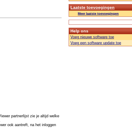
Laatste toevoegingen
Meer laatste toevoegingen
Help ons
Voeg nieuwe software toe
Voeg een software update toe
wer partnerlijst zie je altijd welke
.
wer ook aantreft, na het inloggen