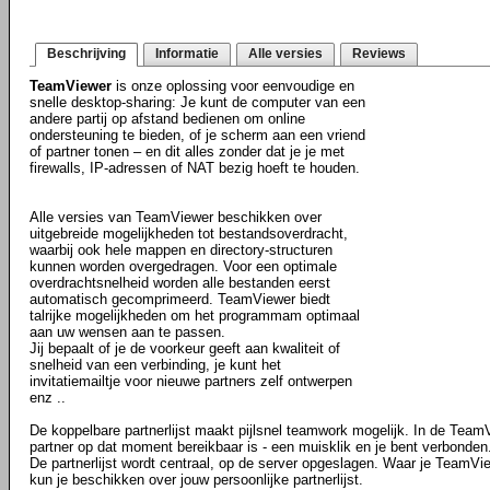
Beschrijving
Informatie
Alle versies
Reviews
TeamViewer
is onze oplossing voor eenvoudige en
snelle desktop-sharing: Je kunt de computer van een
andere partij op afstand bedienen om online
ondersteuning te bieden, of je scherm aan een vriend
of partner tonen – en dit alles zonder dat je je met
firewalls, IP-adressen of NAT bezig hoeft te houden.
Alle versies van TeamViewer beschikken over
uitgebreide mogelijkheden tot bestandsoverdracht,
waarbij ook hele mappen en directory-structuren
kunnen worden overgedragen. Voor een optimale
overdrachtsnelheid worden alle bestanden eerst
automatisch gecomprimeerd. TeamViewer biedt
talrijke mogelijkheden om het programmam optimaal
aan uw wensen aan te passen.
Jij bepaalt of je de voorkeur geeft aan kwaliteit of
snelheid van een verbinding, je kunt het
invitatiemailtje voor nieuwe partners zelf ontwerpen
enz ..
De koppelbare partnerlijst maakt pijlsnel teamwork mogelijk. In de TeamVie
partner op dat moment bereikbaar is - een muisklik en je bent verbonden
De partnerlijst wordt centraal, op de server opgeslagen. Waar je TeamVie
kun je beschikken over jouw persoonlijke partnerlijst.