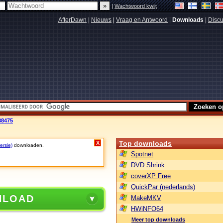
|
Wachtwoord kwijt
AfterDawn
|
Nieuws
|
Vraag en Antwoord
|
Downloads
|
Discu
38475
Top downloads
X
ersie)
downloaden.
Spotnet
DVD Shrink
coverXP Free
QuickPar (nederlands)
NLOAD
MakeMKV
HWiNFO64
Meer top downloads