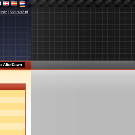
ssie
|
Nieuws2.nl