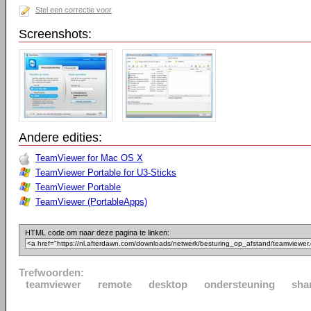
Stel een correctie voor
Screenshots:
Andere edities:
TeamViewer for Mac OS X
TeamViewer Portable for U3-Sticks
TeamViewer Portable
TeamViewer (PortableApps)
HTML code om naar deze pagina te linken:
Trefwoorden:
teamviewer
remote
desktop
ondersteuning
sha