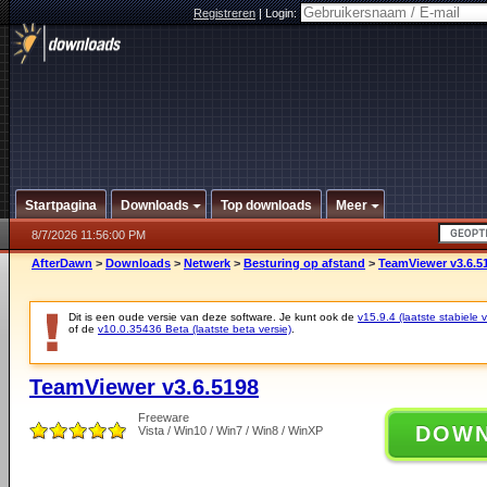
Registreren
|
Login:
Startpagina
Downloads
Top downloads
Meer
8/7/2026 11:56:00 PM
AfterDawn
>
Downloads
>
Netwerk
>
Besturing op afstand
>
TeamViewer v3.6.5
Dit is een oude versie van deze software. Je kunt ook de
v15.9.4 (laatste stabiele v
of de
v10.0.35436 Beta (laatste beta versie)
.
TeamViewer v3.6.5198
Freeware
DOW
Vista / Win10 / Win7 / Win8 / WinXP