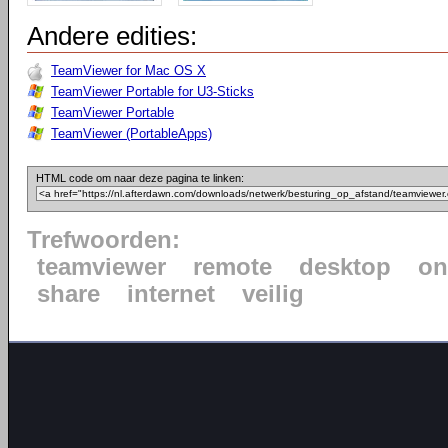
Andere edities:
TeamViewer for Mac OS X
TeamViewer Portable for U3-Sticks
TeamViewer Portable
TeamViewer (PortableApps)
HTML code om naar deze pagina te linken:
Trefwoorden:
teamviewer
remote
desktop
on
share
internet
veilig