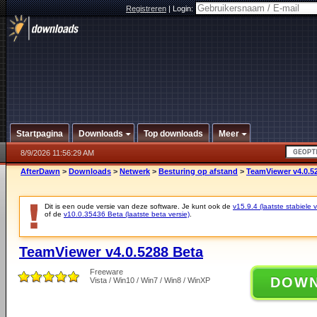
Registreren
|
Login:
Startpagina
Downloads
Top downloads
Meer
8/9/2026 11:56:29 AM
AfterDawn
>
Downloads
>
Netwerk
>
Besturing op afstand
>
TeamViewer v4.0.5
Dit is een oude versie van deze software. Je kunt ook de
v15.9.4 (laatste stabiele v
of de
v10.0.35436 Beta (laatste beta versie)
.
TeamViewer v4.0.5288 Beta
Freeware
DOW
Vista / Win10 / Win7 / Win8 / WinXP