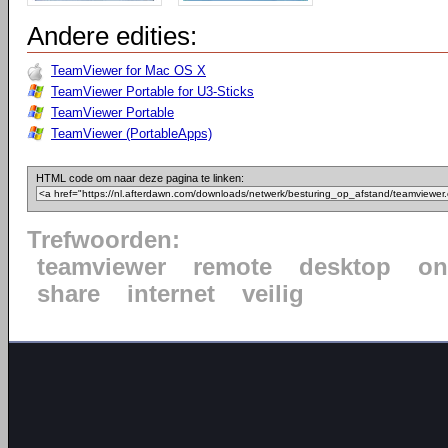
Andere edities:
TeamViewer for Mac OS X
TeamViewer Portable for U3-Sticks
TeamViewer Portable
TeamViewer (PortableApps)
HTML code om naar deze pagina te linken:
Trefwoorden:
teamviewer
remote
desktop
on
share
internet
veilig