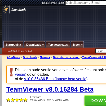
Registreren
|
Login:
Startpagina
Downloads
Top downloads
Meer
8/7/2026 10:45:27 AM
AfterDawn
>
Downloads
>
Netwerk
>
Besturing op afstand
>
TeamViewer v8.0.1
Dit is een oude versie van deze software. Je kunt ook
versie)
downloaden.
of de
v10.0.35436 Beta (laatste beta versie)
.
TeamViewer v8.0.16284 Beta
Freeware
DOW
Vista / Win10 / Win7 / Win8 / WinXP