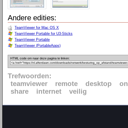
Andere edities:
TeamViewer for Mac OS X
TeamViewer Portable for U3-Sticks
TeamViewer Portable
TeamViewer (PortableApps)
HTML code om naar deze pagina te linken:
Trefwoorden:
teamviewer
remote
desktop
on
share
internet
veilig