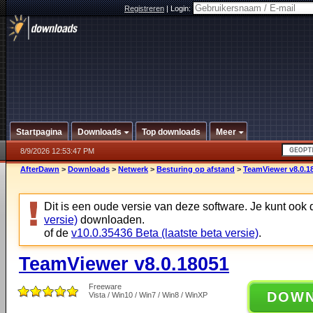
Registreren
|
Login:
Startpagina
Downloads
Top downloads
Meer
8/9/2026 12:53:47 PM
AfterDawn
>
Downloads
>
Netwerk
>
Besturing op afstand
>
TeamViewer v8.0.1
Dit is een oude versie van deze software. Je kunt ook
versie)
downloaden.
of de
v10.0.35436 Beta (laatste beta versie)
.
TeamViewer v8.0.18051
Freeware
DOW
Vista / Win10 / Win7 / Win8 / WinXP