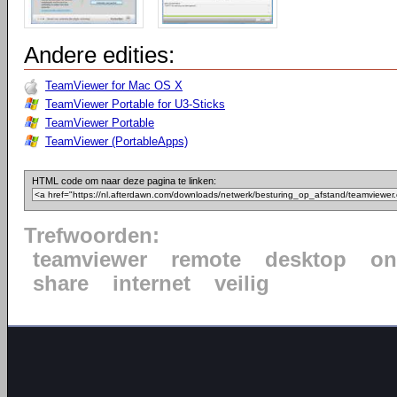
Andere edities:
TeamViewer for Mac OS X
TeamViewer Portable for U3-Sticks
TeamViewer Portable
TeamViewer (PortableApps)
HTML code om naar deze pagina te linken:
Trefwoorden:
teamviewer
remote
desktop
on
share
internet
veilig