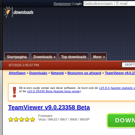
Registreren
|
Login:
Startpagina
Downloads
Top downloads
Meer
8/7/2026 2:05:07 PM
AfterDawn
>
Downloads
>
Netwerk
>
Besturing op afstand
>
TeamViewer v9.0.2
Dit is een oude versie van deze software. Je kunt ook de
v15.9.4 (laatste stabiele v
of de
v10.0.35436 Beta (laatste beta versie)
.
TeamViewer v9.0.23358 Beta
Freeware
DOW
Vista / Win10 / Win7 / Win8 / WinXP