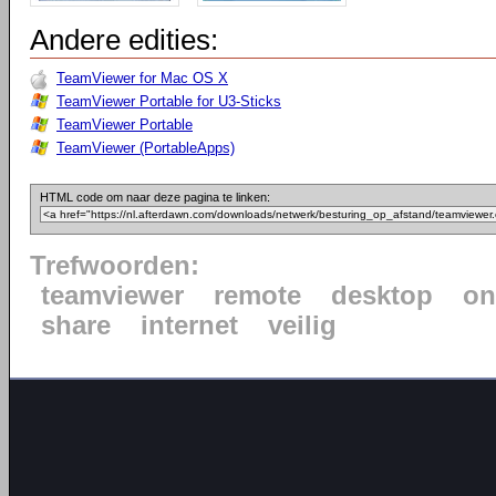
Andere edities:
TeamViewer for Mac OS X
TeamViewer Portable for U3-Sticks
TeamViewer Portable
TeamViewer (PortableApps)
HTML code om naar deze pagina te linken:
Trefwoorden:
teamviewer
remote
desktop
on
share
internet
veilig