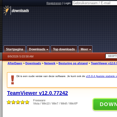
Registreren
|
Login:
Startpagina
Downloads
Top downloads
Meer
8/9/2026 5:03:58 AM
AfterDawn
>
Downloads
>
Netwerk
>
Besturing op afstand
>
TeamViewer v12.0.
Dit is een oude versie van deze software. Je kunt ook de
v15.9.4 (laatste stabiele v
TeamViewer v12.0.77242
Freeware
DOW
Vista / Win10 / Win7 / Win8 / WinXP