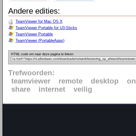
Andere edities:
TeamViewer for Mac OS X
TeamViewer Portable for U3-Sticks
TeamViewer Portable
TeamViewer (PortableApps)
HTML code om naar deze pagina te linken:
Trefwoorden:
teamviewer
remote
desktop
on
share
internet
veilig