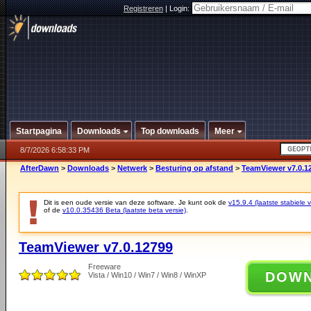
Registreren
|
Login:
Startpagina
Downloads
Top downloads
Meer
8/7/2026 6:58:33 PM
AfterDawn
>
Downloads
>
Netwerk
>
Besturing op afstand
>
TeamViewer v7.0.1
Dit is een oude versie van deze software. Je kunt ook de
v15.9.4 (laatste stabiele v
of de
v10.0.35436 Beta (laatste beta versie)
.
TeamViewer v7.0.12799
Freeware
DOW
Vista / Win10 / Win7 / Win8 / WinXP