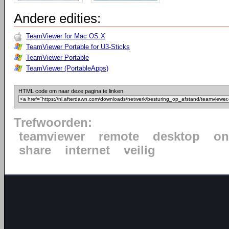
Andere edities:
TeamViewer for Mac OS X
TeamViewer Portable for U3-Sticks
TeamViewer Portable
TeamViewer (PortableApps)
HTML code om naar deze pagina te linken:
Trefwoorden:
teamviewer
remote
desktop
on
share
internet
veilig