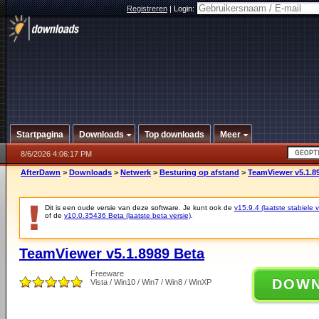
Registreren
|
Login:
Startpagina
Downloads
Top downloads
Meer
8/6/2026 4:06:17 PM
AfterDawn
>
Downloads
>
Netwerk
>
Besturing op afstand
>
TeamViewer v5.1.8
Dit is een oude versie van deze software. Je kunt ook de
v15.9.4 (laatste stabiele v
of de
v10.0.35436 Beta (laatste beta versie)
.
TeamViewer v5.1.8989 Beta
Freeware
DOW
Vista / Win10 / Win7 / Win8 / WinXP