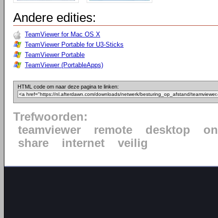
Andere edities:
TeamViewer for Mac OS X
TeamViewer Portable for U3-Sticks
TeamViewer Portable
TeamViewer (PortableApps)
HTML code om naar deze pagina te linken:
Trefwoorden:
teamviewer
remote
desktop
on
share
internet
veilig