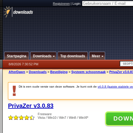
Registreren
|
Login:
Startpagina
Downloads
Top downloads
Meer
8/8/2026 7:30:52 PM
AfterDawn
>
Downloads
>
Beveiliging
>
Systeem schoonmaak
>
PrivaZer v3.0.8
Dit is een oude versie van deze software. Je kunt ook de
v4.0.8 (laatste stabiele ve
PrivaZer v3.0.83
Freeware
DOW
Vista / Win10 / Win7 / Win8 / WinXP