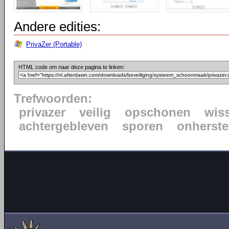
Andere edities:
PrivaZer (Portable)
HTML code om naar deze pagina te linken:
Trefwoorden:
privazer
veilig
opschonen
wis
achtergebleven
sporen
onherste