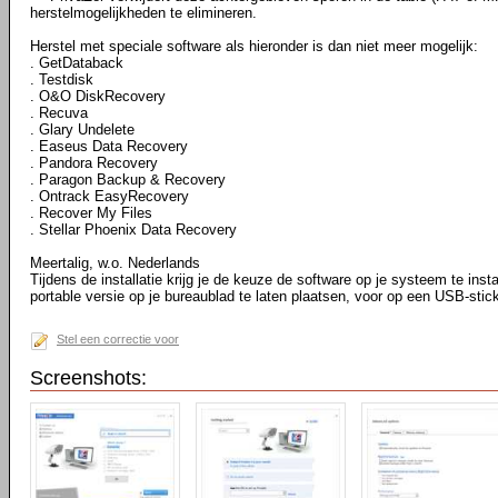
herstelmogelijkheden te elimineren.
Herstel met speciale software als hieronder is dan niet meer mogelijk:
. GetDataback
. Testdisk
. O&O DiskRecovery
. Recuva
. Glary Undelete
. Easeus Data Recovery
. Pandora Recovery
. Paragon Backup & Recovery
. Ontrack EasyRecovery
. Recover My Files
. Stellar Phoenix Data Recovery
Meertalig, w.o. Nederlands
Tijdens de installatie krijg je de keuze de software op je systeem te instal
portable versie op je bureaublad te laten plaatsen, voor op een USB-stic
Stel een correctie voor
Screenshots: