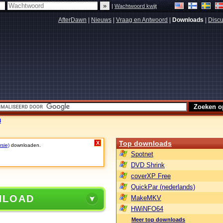
|
Wachtwoord kwijt
AfterDawn
|
Nieuws
|
Vraag en Antwoord
|
Downloads
|
Discu
8
Top downloads
X
rsie)
downloaden.
Spotnet
DVD Shrink
coverXP Free
QuickPar (nederlands)
NLOAD
MakeMKV
HWiNFO64
Meer top downloads