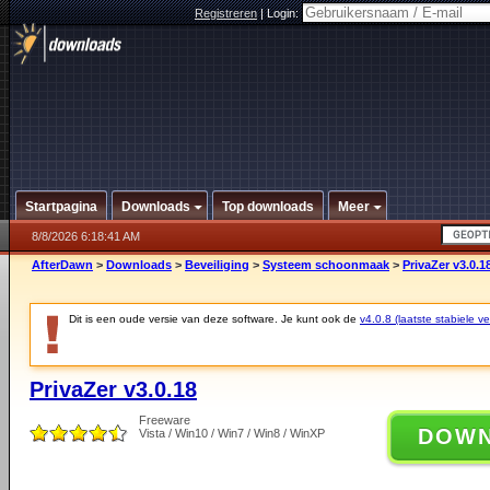
Registreren
|
Login:
Startpagina
Downloads
Top downloads
Meer
8/8/2026 6:18:41 AM
AfterDawn
>
Downloads
>
Beveiliging
>
Systeem schoonmaak
>
PrivaZer v3.0.1
Dit is een oude versie van deze software. Je kunt ook de
v4.0.8 (laatste stabiele ve
PrivaZer v3.0.18
Freeware
DOW
Vista / Win10 / Win7 / Win8 / WinXP