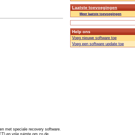
Laatste toevoegingen
Meer laatste toevoegingen
Help ons
Voeg nieuwe software toe
Voeg een software update toe
en met speciale recovery software.
FT) en vrije ruimte om zo de