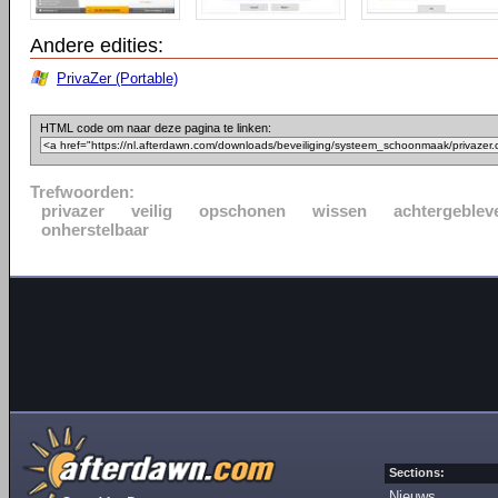
Andere edities:
PrivaZer (Portable)
HTML code om naar deze pagina te linken:
Trefwoorden:
privazer
veilig
opschonen
wissen
achtergeblev
onherstelbaar
Sections:
Nieuws