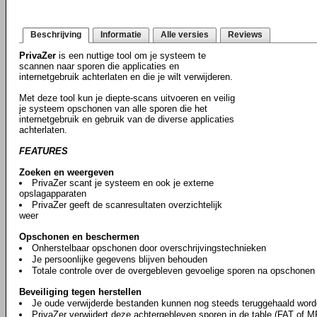
Beschrijving
Informatie
Alle versies
Reviews
PrivaZer
is een nuttige tool om je systeem te
scannen naar sporen die applicaties en
internetgebruik achterlaten en die je wilt verwijderen.
Met deze tool kun je diepte-scans uitvoeren en veilig
je systeem opschonen van alle sporen die het
internetgebruik en gebruik van de diverse applicaties
achterlaten.
FEATURES
Zoeken en weergeven
PrivaZer scant je systeem en ook je externe
opslagapparaten
PrivaZer geeft de scanresultaten overzichtelijk
weer
Opschonen en beschermen
Onherstelbaar opschonen door overschrijvingstechnieken
Je persoonlijke gegevens blijven behouden
Totale controle over de overgebleven gevoelige sporen na opschonen
Beveiliging tegen herstellen
Je oude verwijderde bestanden kunnen nog steeds teruggehaald word
PrivaZer verwijdert deze achtergebleven sporen in de table (FAT of M