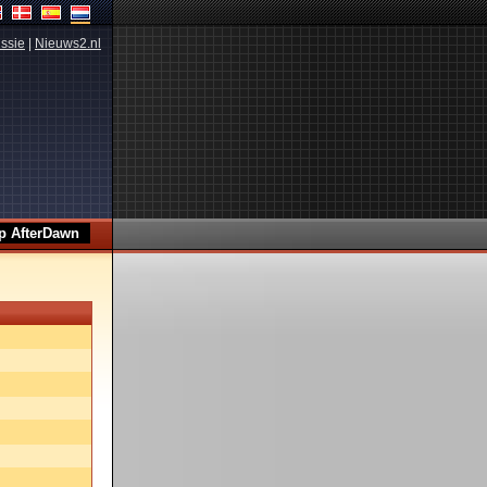
ssie
|
Nieuws2.nl