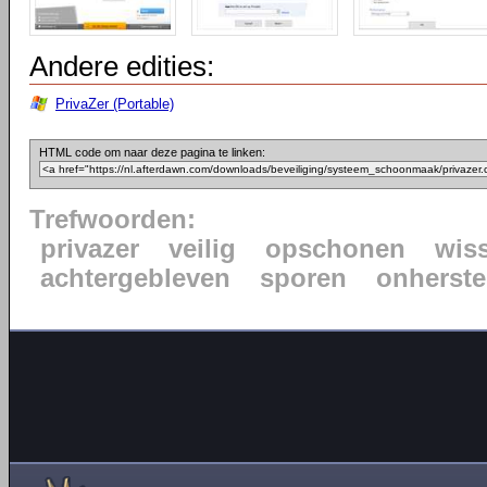
Andere edities:
PrivaZer (Portable)
HTML code om naar deze pagina te linken:
Trefwoorden:
privazer
veilig
opschonen
wis
achtergebleven
sporen
onherste