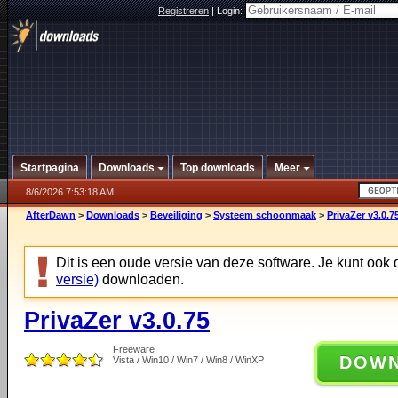
Registreren
|
Login:
Startpagina
Downloads
Top downloads
Meer
8/6/2026 7:53:18 AM
AfterDawn
>
Downloads
>
Beveiliging
>
Systeem schoonmaak
>
PrivaZer v3.0.7
Dit is een oude versie van deze software. Je kunt ook
versie)
downloaden.
PrivaZer v3.0.75
Freeware
DOW
Vista / Win10 / Win7 / Win8 / WinXP