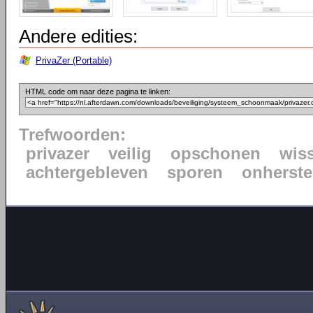
Andere edities:
PrivaZer (Portable)
HTML code om naar deze pagina te linken:
Trefwoorden:
privazer
veilig
opschonen
wis
achtergebleven
sporen
onherste