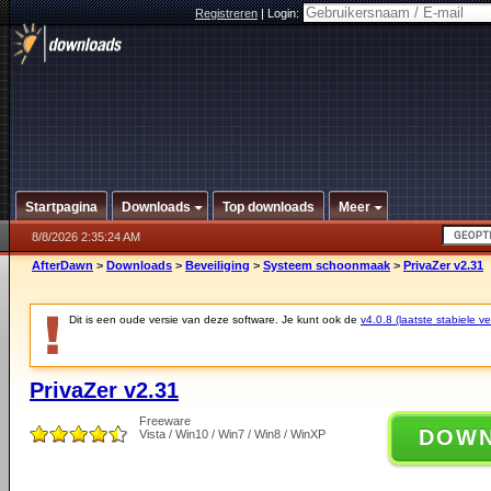
Registreren
|
Login:
Startpagina
Downloads
Top downloads
Meer
8/8/2026 2:35:24 AM
AfterDawn
>
Downloads
>
Beveiliging
>
Systeem schoonmaak
>
PrivaZer v2.31
Dit is een oude versie van deze software. Je kunt ook de
v4.0.8 (laatste stabiele ve
PrivaZer v2.31
Freeware
DOW
Vista / Win10 / Win7 / Win8 / WinXP