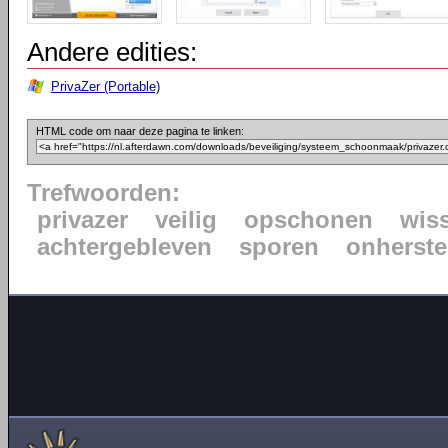
Andere edities:
PrivaZer (Portable)
HTML code om naar deze pagina te linken:
Trefwoorden:
privazer
veilig
opschonen
wis
achtergebleven
sporen
onherste