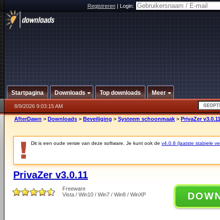
Registreren
|
Login:
Startpagina
Downloads
Top downloads
Meer
8/9/2026 9:03:15 AM
AfterDawn
>
Downloads
>
Beveiliging
>
Systeem schoonmaak
>
PrivaZer v3.0.1
Dit is een oude versie van deze software. Je kunt ook de
v4.0.8 (laatste stabiele ve
PrivaZer v3.0.11
Freeware
DOW
Vista / Win10 / Win7 / Win8 / WinXP