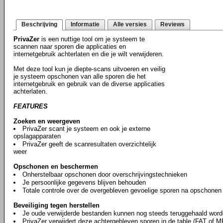
Beschrijving
Informatie
Alle versies
Reviews
PrivaZer
is een nuttige tool om je systeem te
scannen naar sporen die applicaties en
internetgebruik achterlaten en die je wilt verwijderen.
Met deze tool kun je diepte-scans uitvoeren en veilig
je systeem opschonen van alle sporen die het
internetgebruik en gebruik van de diverse applicaties
achterlaten.
FEATURES
Zoeken en weergeven
PrivaZer scant je systeem en ook je externe
opslagapparaten
PrivaZer geeft de scanresultaten overzichtelijk
weer
Opschonen en beschermen
Onherstelbaar opschonen door overschrijvingstechnieken
Je persoonlijke gegevens blijven behouden
Totale controle over de overgebleven gevoelige sporen na opschonen
Beveiliging tegen herstellen
Je oude verwijderde bestanden kunnen nog steeds teruggehaald word
PrivaZer verwijdert deze achtergebleven sporen in de table (FAT of M