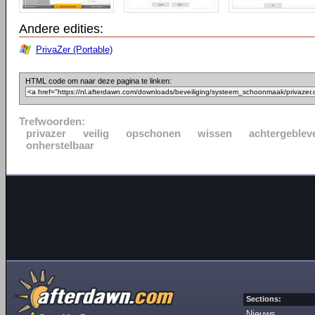
Andere edities:
PrivaZer (Portable)
HTML code om naar deze pagina te linken:
Trefwoorden:
privazer
veilig
opschonen
wissen
achtergeblev
onherstelbaar
Sections:
Nieuws