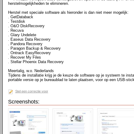
herstelmogelijkheden te elimineren.
Herstel met speciale software als hieronder is dan niet meer mogelijk:
. GetDataback
. Testdisk
. O&O DiskRecovery
. Recuva
. Glary Undelete
. Easeus Data Recovery
. Pandora Recovery
. Paragon Backup & Recovery
. Ontrack EasyRecovery
. Recover My Files
. Stellar Phoenix Data Recovery
Meertalig, w.o. Nederlands
Tijdens de installatie krijg je de keuze de software op je systeem te instal
portable versie op je bureaublad te laten plaatsen, voor op een USB-stic
Stel een correctie voor
Screenshots: