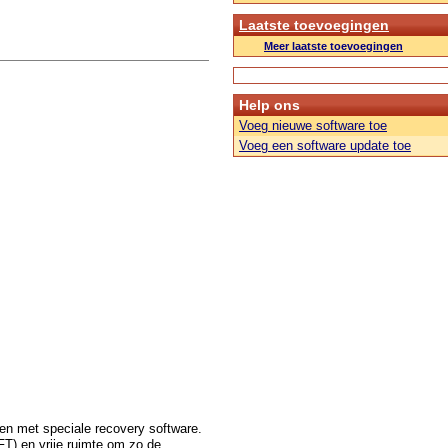
Laatste toevoegingen
Meer laatste toevoegingen
Help ons
Voeg nieuwe software toe
Voeg een software update toe
en met speciale recovery software.
FT) en vrije ruimte om zo de