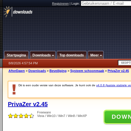
Registreren
|
Login:
Startpagina
Downloads
Top downloads
Meer
8/8/2026 4:57:54 PM
AfterDawn
>
Downloads
>
Beveiliging
>
Systeem schoonmaak
>
PrivaZer v2.45
Dit is een oude versie van deze software. Je kunt ook de
v4.0.8 (laatste stabiele ve
PrivaZer v2.45
Freeware
DOW
Vista / Win10 / Win7 / Win8 / WinXP