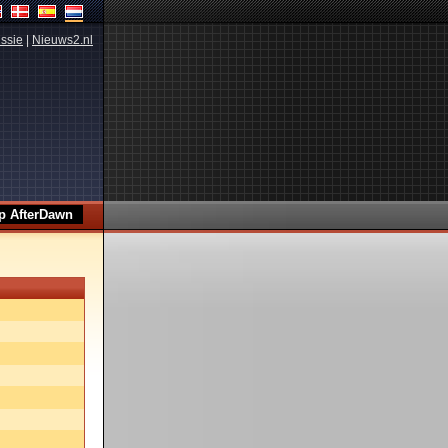
ssie
|
Nieuws2.nl