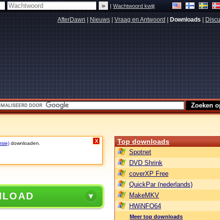
|
Wachtwoord kwijt
AfterDawn
|
Nieuws
|
Vraag en Antwoord
|
Downloads
|
Discu
Top downloads
X
rsie)
downloaden.
Spotnet
DVD Shrink
coverXP Free
QuickPar (nederlands)
NLOAD
MakeMKV
HWiNFO64
Meer top downloads