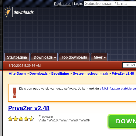
Registreren
|
Login:
Startpagina
Downloads
Top downloads
Meer
8/10/2026 5:39:36 AM
AfterDawn
>
Downloads
>
Beveiliging
>
Systeem schoonmaak
>
PrivaZer v2.48
Dit is een oude versie van deze software. Je kunt ook de
v4.0.8 (laatste stabiele ve
PrivaZer v2.48
Freeware
DOW
Vista / Win10 / Win7 / Win8 / WinXP