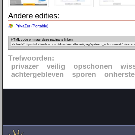
Andere edities:
PrivaZer (Portable)
HTML code om naar deze pagina te linken:
Trefwoorden:
privazer
veilig
opschonen
wis
achtergebleven
sporen
onherste