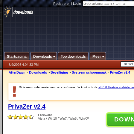
Registreren
|
Login:
Startpagina
Downloads
Top downloads
Meer
8/9/2026 4:04:33 PM
AfterDawn
>
Downloads
>
Beveiliging
>
Systeem schoonmaak
>
PrivaZer v2.4
Dit is een oude versie van deze software. Je kunt ook de
v4.0.8 (laatste stabiele ve
PrivaZer v2.4
Freeware
DOW
Vista / Win10 / Win7 / Win8 / WinXP