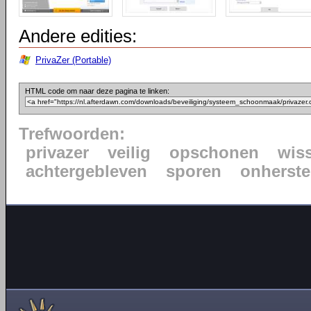
Andere edities:
PrivaZer (Portable)
HTML code om naar deze pagina te linken:
Trefwoorden:
privazer
veilig
opschonen
wis
achtergebleven
sporen
onherste