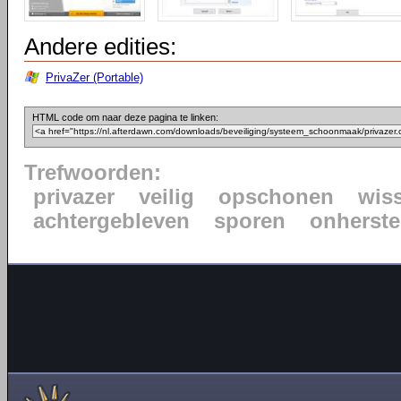
Andere edities:
PrivaZer (Portable)
HTML code om naar deze pagina te linken:
Trefwoorden:
privazer
veilig
opschonen
wis
achtergebleven
sporen
onherste