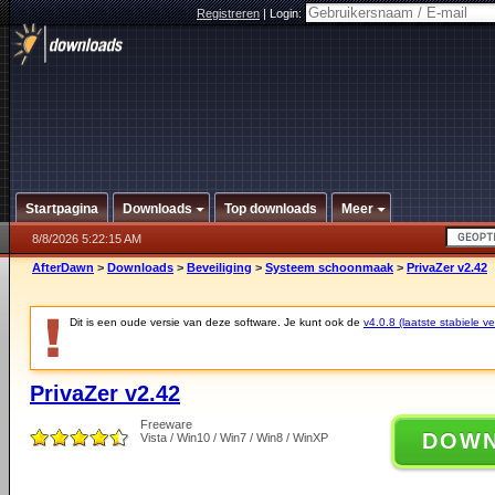
Registreren
|
Login:
Startpagina
Downloads
Top downloads
Meer
8/8/2026 5:22:15 AM
AfterDawn
>
Downloads
>
Beveiliging
>
Systeem schoonmaak
>
PrivaZer v2.42
Dit is een oude versie van deze software. Je kunt ook de
v4.0.8 (laatste stabiele ve
PrivaZer v2.42
Freeware
DOW
Vista / Win10 / Win7 / Win8 / WinXP