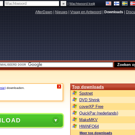
|
Wachtwoord kwijt
AfterDawn
|
Nieuws
|
Vraag en Antwoord
|
Downloads
|
Discu
Top downloads
X
rsie)
downloaden.
Spotnet
DVD Shrink
coverXP Free
QuickPar (nederlands)
NLOAD
MakeMKV
HWiNFO64
Meer top downloads