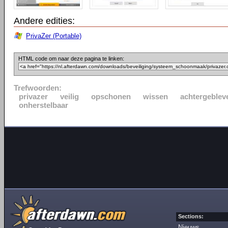
Andere edities:
PrivaZer (Portable)
HTML code om naar deze pagina te linken:
Trefwoorden:
privazer
veilig
opschonen
wissen
achtergeblev
onherstelbaar
Sections:
Nieuws