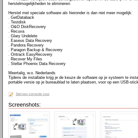
herstelmogelijkheden te elimineren.
Herstel met speciale software als hieronder is dan niet meer mogelijk:
. GetDataback
. Testdisk
. O&O DiskRecovery
. Recuva
. Glary Undelete
. Easeus Data Recovery
. Pandora Recovery
. Paragon Backup & Recovery
. Ontrack EasyRecovery
. Recover My Files
. Stellar Phoenix Data Recovery
Meertalig, w.o. Nederlands
Tijdens de installatie krijg je de keuze de software op je systeem te instal
portable versie op je bureaublad te laten plaatsen, voor op een USB-stic
Stel een correctie voor
Screenshots: