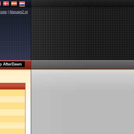
ssie
|
Nieuws2.nl