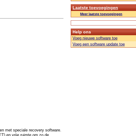
Laatste toevoegingen
Meer laatste toevoegingen
Help ons
Voeg nieuwe software toe
Voeg een software update toe
en met speciale recovery software.
FT) en vrije ruimte om zo de