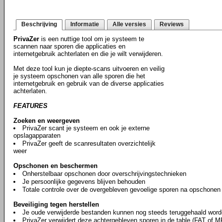
Beschrijving
Informatie
Alle versies
Reviews
PrivaZer
is een nuttige tool om je systeem te
scannen naar sporen die applicaties en
internetgebruik achterlaten en die je wilt verwijderen.
Met deze tool kun je diepte-scans uitvoeren en veilig
je systeem opschonen van alle sporen die het
internetgebruik en gebruik van de diverse applicaties
achterlaten.
FEATURES
Zoeken en weergeven
PrivaZer scant je systeem en ook je externe
opslagapparaten
PrivaZer geeft de scanresultaten overzichtelijk
weer
Opschonen en beschermen
Onherstelbaar opschonen door overschrijvingstechnieken
Je persoonlijke gegevens blijven behouden
Totale controle over de overgebleven gevoelige sporen na opschonen
Beveiliging tegen herstellen
Je oude verwijderde bestanden kunnen nog steeds teruggehaald word
PrivaZer verwijdert deze achtergebleven sporen in de table (FAT of M