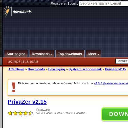
Registreren
|
Login:
Startpagina
Downloads
Top downloads
Meer
8/7/2026 11:16:16 AM
AfterDawn
>
Downloads
>
Beveiliging
>
Systeem schoonmaak
>
PrivaZer v2.15
Dit is een oude versie van deze software. Je kunt ook de
v4.0.8 (laatste stabiele ve
PrivaZer v2.15
Freeware
DOW
Vista / Win10 / Win7 / Win8 / WinXP