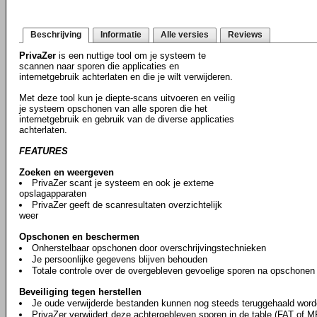
Beschrijving
Informatie
Alle versies
Reviews
PrivaZer
is een nuttige tool om je systeem te
scannen naar sporen die applicaties en
internetgebruik achterlaten en die je wilt verwijderen.
Met deze tool kun je diepte-scans uitvoeren en veilig
je systeem opschonen van alle sporen die het
internetgebruik en gebruik van de diverse applicaties
achterlaten.
FEATURES
Zoeken en weergeven
PrivaZer scant je systeem en ook je externe
opslagapparaten
PrivaZer geeft de scanresultaten overzichtelijk
weer
Opschonen en beschermen
Onherstelbaar opschonen door overschrijvingstechnieken
Je persoonlijke gegevens blijven behouden
Totale controle over de overgebleven gevoelige sporen na opschonen
Beveiliging tegen herstellen
Je oude verwijderde bestanden kunnen nog steeds teruggehaald word
PrivaZer verwijdert deze achtergebleven sporen in de table (FAT of M