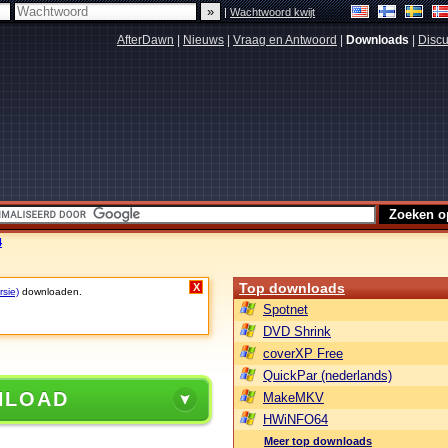
|
Wachtwoord kwijt
AfterDawn
|
Nieuws
|
Vraag en Antwoord
|
Downloads
|
Discu
4
Top downloads
X
rsie)
downloaden.
Spotnet
DVD Shrink
coverXP Free
QuickPar (nederlands)
NLOAD
MakeMKV
HWiNFO64
Meer top downloads