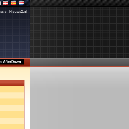
ssie
|
Nieuws2.nl