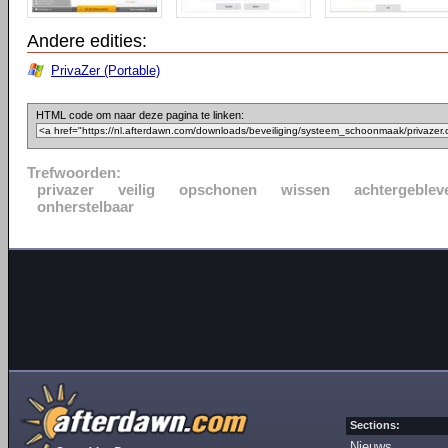
Andere edities:
PrivaZer (Portable)
HTML code om naar deze pagina te linken:
Trefwoorden:
privazer
veilig
opschonen
wissen
achtergeblev
onherstelbaar
Sections:
Nieuws