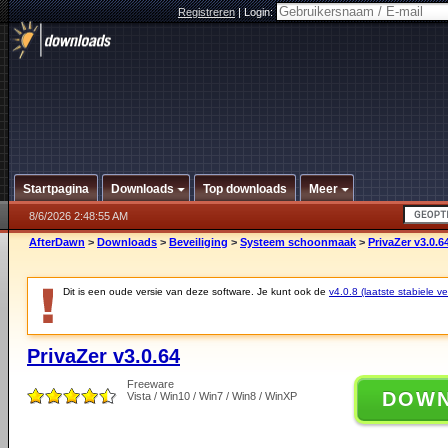
Registreren
|
Login:
Startpagina
Downloads
Top downloads
Meer
8/6/2026 2:48:55 AM
AfterDawn
>
Downloads
>
Beveiliging
>
Systeem schoonmaak
>
PrivaZer v3.0.6
Dit is een oude versie van deze software. Je kunt ook de
v4.0.8 (laatste stabiele ve
PrivaZer v3.0.64
Freeware
DOW
Vista / Win10 / Win7 / Win8 / WinXP