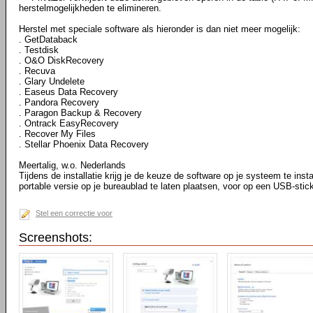
herstelmogelijkheden te elimineren.
Herstel met speciale software als hieronder is dan niet meer mogelijk:
. GetDataback
. Testdisk
. O&O DiskRecovery
. Recuva
. Glary Undelete
. Easeus Data Recovery
. Pandora Recovery
. Paragon Backup & Recovery
. Ontrack EasyRecovery
. Recover My Files
. Stellar Phoenix Data Recovery
Meertalig, w.o. Nederlands
Tijdens de installatie krijg je de keuze de software op je systeem te instal
portable versie op je bureaublad te laten plaatsen, voor op een USB-stic
Stel een correctie voor
Screenshots: