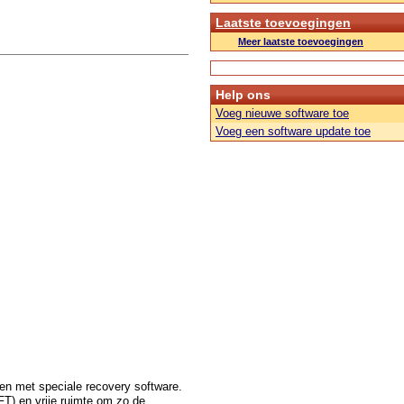
Laatste toevoegingen
Meer laatste toevoegingen
Help ons
Voeg nieuwe software toe
Voeg een software update toe
en met speciale recovery software.
FT) en vrije ruimte om zo de