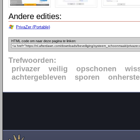
Andere edities:
PrivaZer (Portable)
HTML code om naar deze pagina te linken:
Trefwoorden:
privazer
veilig
opschonen
wis
achtergebleven
sporen
onherste