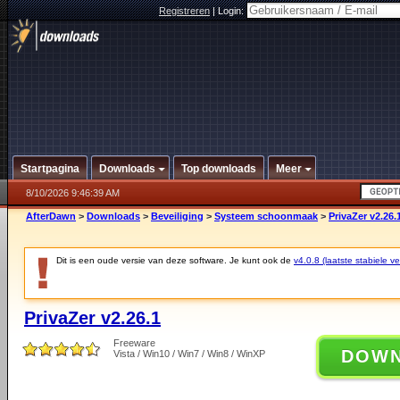
Registreren
|
Login:
Startpagina
Downloads
Top downloads
Meer
8/10/2026 9:46:39 AM
AfterDawn
>
Downloads
>
Beveiliging
>
Systeem schoonmaak
>
PrivaZer v2.26.
Dit is een oude versie van deze software. Je kunt ook de
v4.0.8 (laatste stabiele ve
PrivaZer v2.26.1
Freeware
DOW
Vista / Win10 / Win7 / Win8 / WinXP