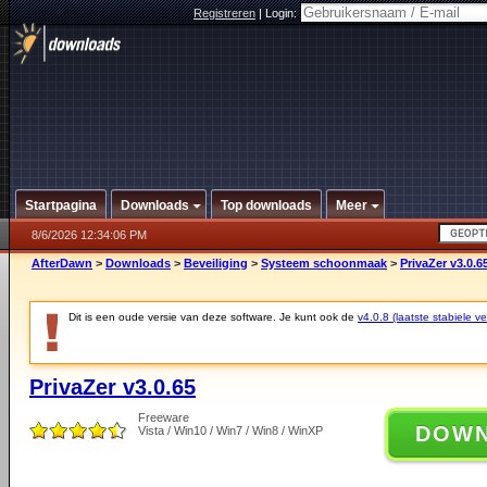
Registreren
|
Login:
Startpagina
Downloads
Top downloads
Meer
8/6/2026 12:34:06 PM
AfterDawn
>
Downloads
>
Beveiliging
>
Systeem schoonmaak
>
PrivaZer v3.0.6
Dit is een oude versie van deze software. Je kunt ook de
v4.0.8 (laatste stabiele ve
PrivaZer v3.0.65
Freeware
DOW
Vista / Win10 / Win7 / Win8 / WinXP