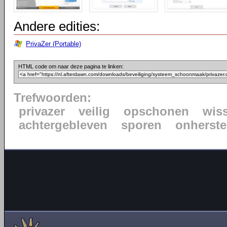
Andere edities:
PrivaZer (Portable)
HTML code om naar deze pagina te linken:
Trefwoorden:
privazer
veilig
opschonen
wis
achtergebleven
sporen
onherste