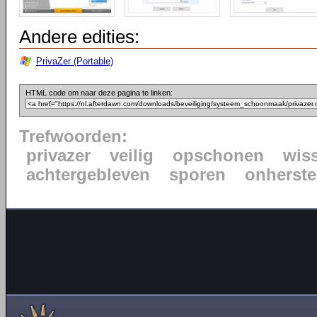
Andere edities:
PrivaZer (Portable)
HTML code om naar deze pagina te linken:
Trefwoorden:
privazer
veilig
opschonen
wis
achtergebleven
sporen
onherste