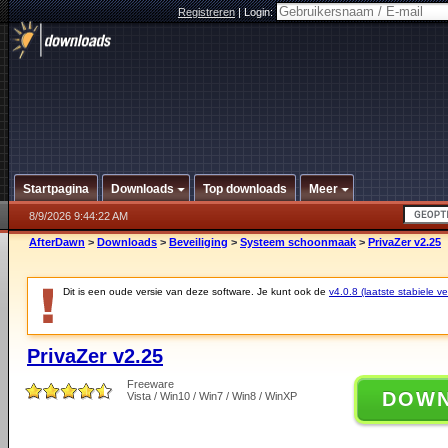
Registreren
|
Login:
Startpagina
Downloads
Top downloads
Meer
8/9/2026 9:44:22 AM
AfterDawn
>
Downloads
>
Beveiliging
>
Systeem schoonmaak
>
PrivaZer v2.25
Dit is een oude versie van deze software. Je kunt ook de
v4.0.8 (laatste stabiele ve
PrivaZer v2.25
Freeware
DOW
Vista / Win10 / Win7 / Win8 / WinXP