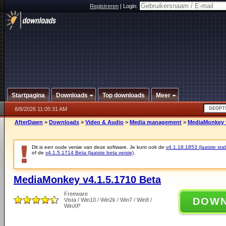
Registreren
|
Login:
Startpagina
Downloads
Top downloads
Meer
8/8/2026 11:05:31 AM
AfterDawn
>
Downloads
>
Video & Audio
>
Media management
>
MediaMonkey v
Dit is een oude versie van deze software. Je kunt ook de
v4.1.18.1853 (laatste stab
of de
v4.1.5.1714 Beta (laatste beta versie)
.
MediaMonkey v4.1.5.1710 Beta
Freeware
DOW
Vista / Win10 / Win2k / Win7 / Win8 /
WinXP