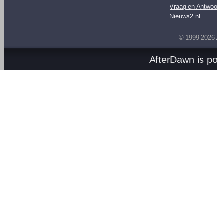
Vraag en Antwoo
Nieuws2.nl
© 1999-2026
AfterDawn is p