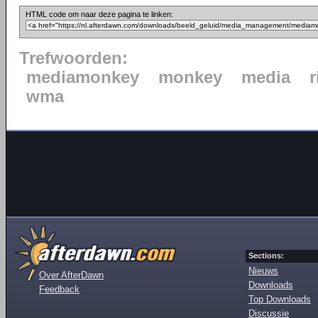
HTML code om naar deze pagina te linken:
Trefwoorden:
mediamonkey
monkey
media
wma
Sections:
Nieuws
Over AfterDawn
Downloads
Feedback
Top Downloads
Discussie