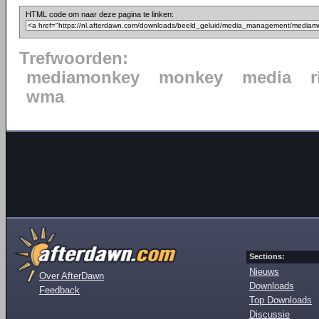
HTML code om naar deze pagina te linken:
Trefwoorden:
mediamonkey
monkey
media
wma
Sections:
Nieuws
Over AfterDawn
Downloads
Feedback
Top Downloads
Discussie