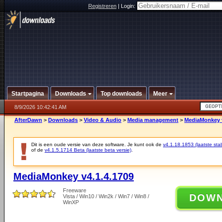
Registreren
|
Login:
Startpagina
Downloads
Top downloads
Meer
8/9/2026 10:42:41 AM
AfterDawn
>
Downloads
>
Video & Audio
>
Media management
>
MediaMonkey v
Dit is een oude versie van deze software. Je kunt ook de
v4.1.18.1853 (laatste stab
of de
v4.1.5.1714 Beta (laatste beta versie)
.
MediaMonkey v4.1.4.1709
Freeware
DOW
Vista / Win10 / Win2k / Win7 / Win8 /
WinXP