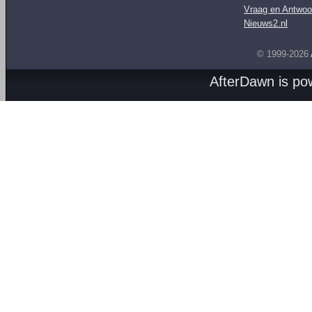
Vraag en Antwoo
Nieuws2.nl
© 1999-2026
AfterDawn is p