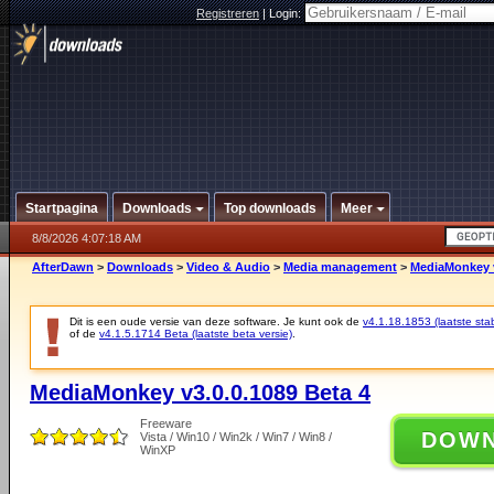
Registreren
|
Login:
Startpagina
Downloads
Top downloads
Meer
8/8/2026 4:07:18 AM
AfterDawn
>
Downloads
>
Video & Audio
>
Media management
>
MediaMonkey v
Dit is een oude versie van deze software. Je kunt ook de
v4.1.18.1853 (laatste stab
of de
v4.1.5.1714 Beta (laatste beta versie)
.
MediaMonkey v3.0.0.1089 Beta 4
Freeware
DOW
Vista / Win10 / Win2k / Win7 / Win8 /
WinXP