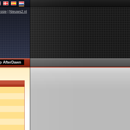
ssie
|
Nieuws2.nl