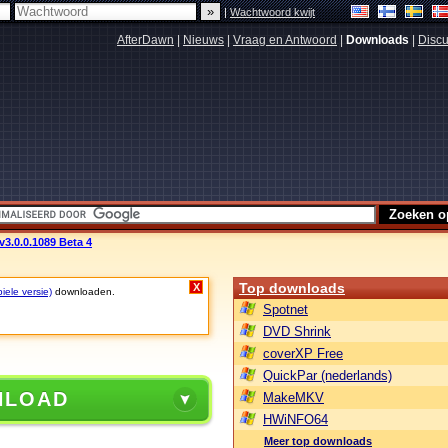
|
Wachtwoord kwijt
AfterDawn
|
Nieuws
|
Vraag en Antwoord
|
Downloads
|
Discu
3.0.0.1089 Beta 4
Top downloads
X
iele versie)
downloaden.
Spotnet
DVD Shrink
coverXP Free
QuickPar (nederlands)
NLOAD
MakeMKV
HWiNFO64
Meer top downloads