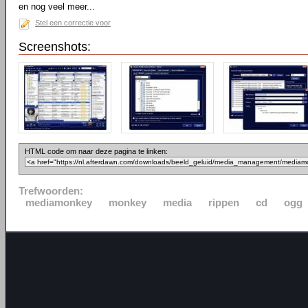
en nog veel meer...
Stel een correctie voor
Screenshots:
HTML code om naar deze pagina te linken:
Trefwoorden:
mediamonkey
monkey
media
rippen
cd
ogg