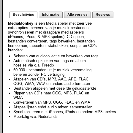
Beschrijving
Informatie
Alle versies
Reviews
MediaMonkey
is een Media speler met zeer veel
extra opties: beheren van je muziek bestanden,
synchroniseren met draagbare mediaspelers
(iPhones, iPods, & MP3 spelers), CD rippen,
bestanden converteren, tags bewerken, bestanden
hernoemen, rapporten, statistieken, scripts en CD''s
branden:
Beheren van audiocollectie en bewerken van tags
Automatisch opzoeken van tags en album
hoesjes via o.a. Freedb
50.000+ bestanden uit je muziek verzameling
beheren zonder PC vertraging
Afspelen van CD''s, MP3, AAC, APE, FLAC,
OGG, WMA, WAV en andere audio formaten
Bestanden afspelen met dezelfde geluidssterkte
Rippen van CD''s naar OGG, MP3, FLAC en
WMA
Converteren van MP3, OGG, FLAC en WMA
Afspeellijsten en/of audio mixen samenstellen
Synchroniseren met iPhones, iPods en andere MP3 spelers
Meertalig w.o. Nederlands