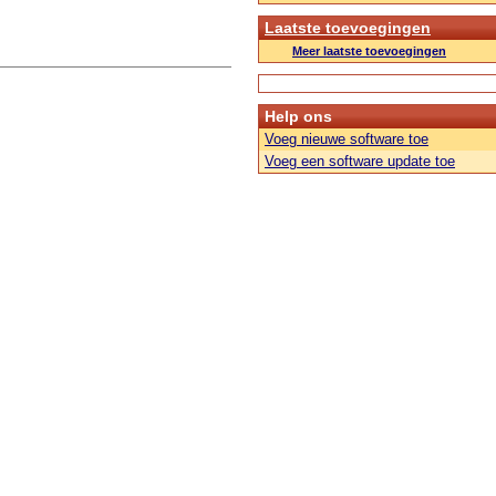
Laatste toevoegingen
Meer laatste toevoegingen
Help ons
Voeg nieuwe software toe
Voeg een software update toe