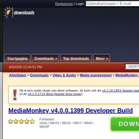
Registreren
|
Login:
Startpagina
Downloads
Top downloads
Meer
8/9/2026 12:44:51 PM
AfterDawn
>
Downloads
>
Video & Audio
>
Media management
>
MediaMonkey v
Dit is een oude versie van deze software. Je kunt ook de
v4.1.18.1853 (laatste stab
of de
v4.1.5.1714 Beta (laatste beta versie)
.
MediaMonkey v4.0.0.1399 Developer Build
Freeware
DOW
Vista / Win10 / Win2k / Win7 / Win8 /
WinXP