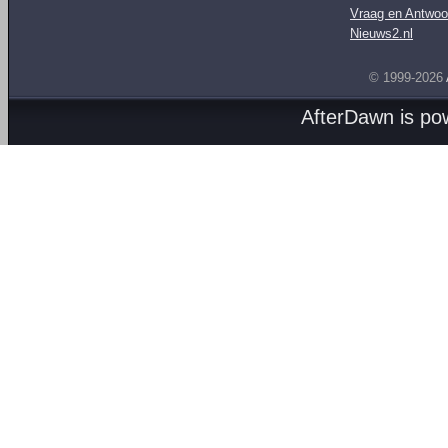
Vraag en Antwoo
Nieuws2.nl
© 1999-2026
AfterDawn is p