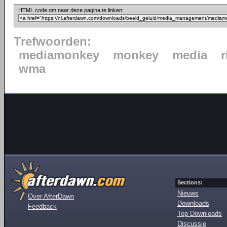
HTML code om naar deze pagina te linken:
Trefwoorden:
mediamonkey
monkey
media
wma
Sections:
Nieuws
Over AfterDawn
Downloads
Feedback
Top Downloads
Discussie