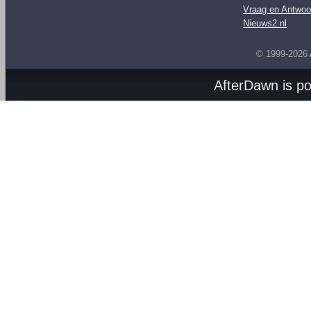
Vraag en Antwoo
Nieuws2.nl
© 1999-2026
AfterDawn is p