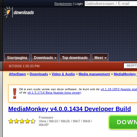
Registreren
|
Login:
Startpagina
Downloads
Top downloads
Meer
8/7/2026 1:55:33 PM
AfterDawn
>
Downloads
>
Video & Audio
>
Media management
>
MediaMonkey v
Dit is een oude versie van deze software. Je kunt ook de
v4.1.18.1853 (laatste stab
of de
v4.1.5.1714 Beta (laatste beta versie)
.
MediaMonkey v4.0.0.1434 Developer Build
Freeware
DOW
Vista / Win10 / Win2k / Win7 / Win8 /
WinXP