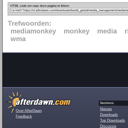
HTML code om naar deze pagina te linken:
Trefwoorden:
mediamonkey
monkey
media
wma
Sections:
Nieuws
Over AfterDawn
Downloads
Feedback
Top Downloads
Discussie